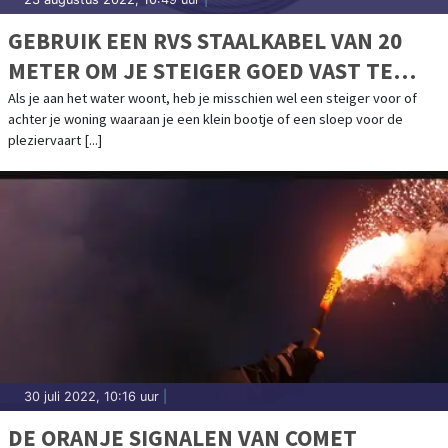
GEBRUIK EEN RVS STAALKABEL VAN 20
METER OM JE STEIGER GOED VAST TE
ZETTEN
Als je aan het water woont, heb je misschien wel een steiger voor of
achter je woning waaraan je een klein bootje of een sloep voor de
pleziervaart [...]
30 juli 2022, 10:16 uur
|
DE ORANJE SIGNALEN VAN COMET