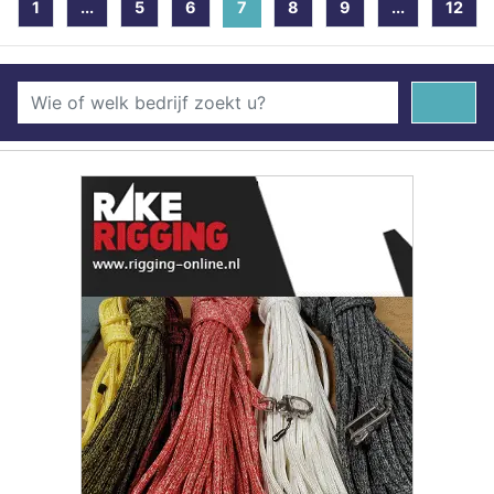
1
...
5
6
7
(current)
8
9
...
12