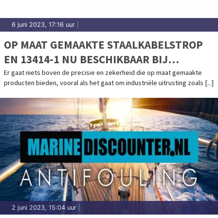
6 juni 2023, 17:16 uur
|
OP MAAT GEMAAKTE STAALKABELSTROP
EN 13414-1 NU BESCHIKBAAR BIJ
STAALKABELSTUNTER
Er gaat niets boven de precisie en zekerheid die op maat gemaakte
producten bieden, vooral als het gaat om industriële uitrusting zoals [...]
2 juni 2023, 15:04 uur
|