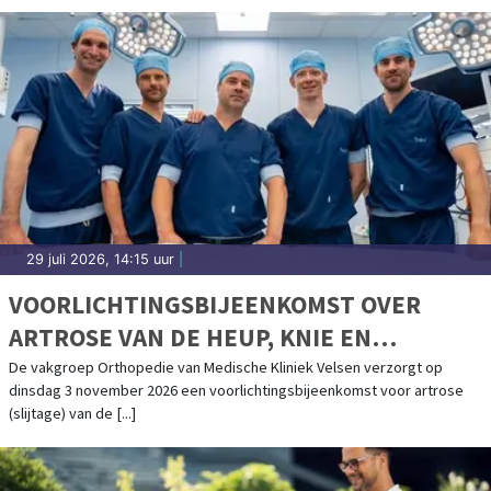
KWALITEIT
29 juli 2026, 14:15 uur
|
VOORLICHTINGSBIJEENKOMST OVER
ARTROSE VAN DE HEUP, KNIE EN
SCHOUDER IN MEDISCHE KLINIEK VELSEN
De vakgroep Orthopedie van Medische Kliniek Velsen verzorgt op
dinsdag 3 november 2026 een voorlichtingsbijeenkomst voor artrose
(slijtage) van de [...]