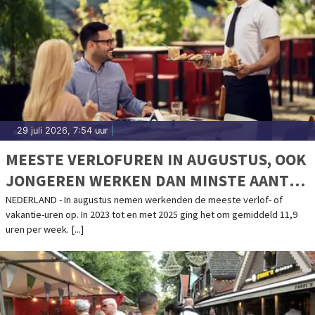
29 juli 2026, 7:54 uur
|
MEESTE VERLOFUREN IN AUGUSTUS, OOK
JONGEREN WERKEN DAN MINSTE AANTAL
UREN
NEDERLAND - In augustus nemen werkenden de meeste verlof- of
vakantie-uren op. In 2023 tot en met 2025 ging het om gemiddeld 11,9
uren per week. [...]