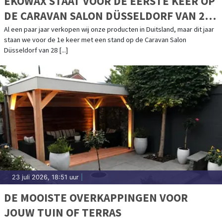
EKOWAX STAAT VOOR DE EERSTE KEER OP
DE CARAVAN SALON DÜSSELDORF VAN 28
AUGUSTUS T/M 6 SEPTEMBER
Al een paar jaar verkopen wij onze producten in Duitsland, maar dit jaar
staan we voor de 1e keer met een stand op de Caravan Salon
Düsseldorf van 28 [...]
23 juli 2026, 18:51 uur
|
DE MOOISTE OVERKAPPINGEN VOOR
JOUW TUIN OF TERRAS