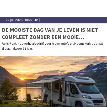
27 juli 2026, 18:27 uur
|
DE MOOISTE DAG VAN JE LEVEN IS NIET
COMPLEET ZONDER EEN MOOIE
TROUWAUTO
Rolls Rent, het verhuurbedrijf voor trouwauto’s uit Heemskerk bestaat
dit jaar alweer 31 jaar.