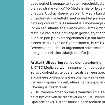
daadwerkelijk gemaakte kosten verschuldigd v
urenregistratie van XYTO Media is hierbij leiden
6. Zowel Opdrachtgever als XYTO Media kan d
of gedeeltelijk schriftelijk met onmiddellijke i
betaling verkeert, faillissement is aangevraagd 
Indien een situatie zoals hierboven vermeld z
restitutie van reeds ontvangen gelden en/of s
7. Indien partijen overeengekomen zijn dat me
binnen de duur van de Overeenkomst, is XYTO 
Overeenkomst de niet afgenomen advertentieru
brengen, tenzij uitdrukkelijk schriftelijk ander
Artikel 6 Uitvoering van de dienstverlening
1. XYTO Media zal zich inspannen om de overe
zorgvuldigheid uit te voeren zoals van een go
in voor een professionele en onafhankelijke die
van een inspanningsverbintenis, tenzij expliciet
uitvoerig is beschreven.
2. De Overeenkomst op basis waarvan XYTO Med
de reikwijdte van de dienstverlening. De Over
Opdrachtgever. Derden kunnen geen rechten ont