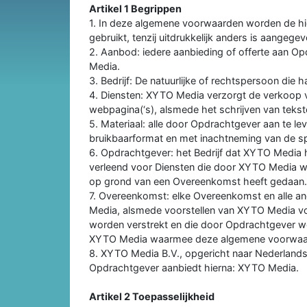
Artikel 1 Begrippen
1. In deze algemene voorwaarden worden de hi
gebruikt, tenzij uitdrukkelijk anders is aangegev
2. Aanbod: iedere aanbieding of offerte aan O
Media.
3. Bedrijf: De natuurlijke of rechtspersoon die h
4. Diensten: XYTO Media verzorgt de verkoop v
webpagina(‘s), alsmede het schrijven van tekst
5. Materiaal: alle door Opdrachtgever aan te le
bruikbaarformat en met inachtneming van de sp
6. Opdrachtgever: het Bedrijf dat XYTO Media 
verleend voor Diensten die door XYTO Media w
op grond van een Overeenkomst heeft gedaan.
7. Overeenkomst: elke Overeenkomst en alle a
Media, alsmede voorstellen van XYTO Media v
worden verstrekt en die door Opdrachtgever w
XYTO Media waarmee deze algemene voorwaard
8. XYTO Media B.V., opgericht naar Nederlands
Opdrachtgever aanbiedt hierna: XYTO Media.
Artikel 2 Toepasselijkheid