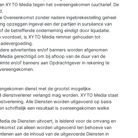
an XYTO Media tegen het overeengekomen (uur)tarief. De
d.
e Overeenkomst zonder nadere ingebrekestelling geheel
ngang opzeggen ingeval een der partijen in surséance van
of de betreffende onderneming eindigt door liquidatie.
ich voordoet, is XYTO Media nimmer gehouden tot
chadevergoeding.
erdere advertenties en/of banners worden afgenomen
Media gerechtigd om bij afloop van de duur van de
imte en/of banners aan Opdrachtgever in rekening te
s overeengekomen.
engekomen dienst met de grootst mogelijke
ed dienstverlener verlangd mag worden. XYTO Media staat
nstverlening. Alle Diensten worden uitgevoerd op basis
 en schriftelijk een resultaat is overeengekomen welke
ia de Diensten uitvoert, is leidend voor de omvang en
eenkomst zal alleen worden uitgevoerd ten behoeve van
lenen aan de inhoud van de uitgevoerde Diensten in