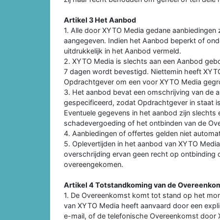
Artikel 3 Het Aanbod
1. Alle door XYTO Media gedane aanbiedingen zijn v
aangegeven. Indien het Aanbod beperkt of onde
uitdrukkelijk in het Aanbod vermeld.
2. XYTO Media is slechts aan een Aanbod gebon
7 dagen wordt bevestigd. Niettemin heeft XYT
Opdrachtgever om een voor XYTO Media gegro
3. Het aanbod bevat een omschrijving van de a
gespecificeerd, zodat Opdrachtgever in staat 
Eventuele gegevens in het aanbod zijn slechts 
schadevergoeding of het ontbinden van de Ov
4. Aanbiedingen of offertes gelden niet autom
5. Oplevertijden in het aanbod van XYTO Media z
overschrijding ervan geen recht op ontbinding o
overeengekomen.
Artikel 4 Totstandkoming van de Overeenko
1. De Overeenkomst komt tot stand op het m
van XYTO Media heeft aanvaard door een expli
e-mail, of de telefonische Overeenkomst door