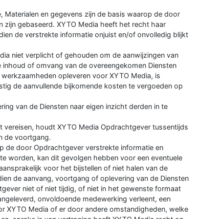
e, Materialen en gegevens zijn de basis waarop de door
 zijn gebaseerd. XYTO Media heeft het recht haar
ien de verstrekte informatie onjuist en/of onvolledig blijkt
edia niet verplicht of gehouden om de aanwijzingen van
de inhoud of omvang van de overeengekomen Diensten
re werkzaamheden opleveren voor XYTO Media, is
ig de aanvullende bijkomende kosten te vergoeden op
ing van de Diensten naar eigen inzicht derden in te
dit vereisen, houdt XYTO Media Opdrachtgever tussentijds
n de voortgang.
op de door Opdrachtgever verstrekte informatie en
nt te worden, kan dit gevolgen hebben voor een eventuele
sprakelijk voor het bijstellen of niet halen van de
ien de aanvang, voortgang of oplevering van de Diensten
ver niet of niet tijdig, of niet in het gewenste formaat
 aangeleverd, onvoldoende medewerking verleent, een
door XYTO Media of er door andere omstandigheden, welke