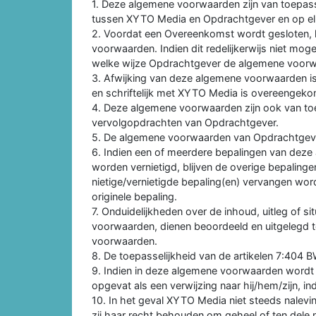
1. Deze algemene voorwaarden zijn van toepa
tussen XYTO Media en Opdrachtgever en op el
2. Voordat een Overeenkomst wordt gesloten, 
voorwaarden. Indien dit redelijkerwijs niet mo
welke wijze Opdrachtgever de algemene voorwa
3. Afwijking van deze algemene voorwaarden is mo
en schriftelijk met XYTO Media is overeengek
4. Deze algemene voorwaarden zijn ook van to
vervolgopdrachten van Opdrachtgever.
5. De algemene voorwaarden van Opdrachtgever
6. Indien een of meerdere bepalingen van deze 
worden vernietigd, blijven de overige bepaling
nietige/vernietigde bepaling(en) vervangen wor
originele bepaling.
7. Onduidelijkheden over de inhoud, uitleg of si
voorwaarden, dienen beoordeeld en uitgelegd 
voorwaarden.
8. De toepasselijkheid van de artikelen 7:404 BW
9. Indien in deze algemene voorwaarden wordt v
opgevat als een verwijzing naar hij/hem/zijn, i
10. In het geval XYTO Media niet steeds nalevi
zij haar recht behouden om geheel of ten del