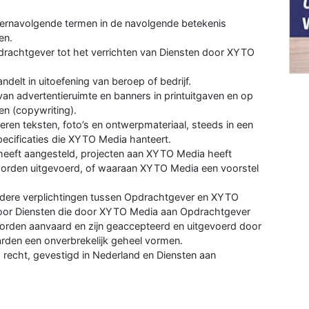
ernavolgende termen in de navolgende betekenis
en.
pdrachtgever tot het verrichten van Diensten door XYTO
andelt in uitoefening van beroep of bedrijf.
an advertentieruimte en banners in printuitgaven en op
en (copywriting).
veren teksten, foto’s en ontwerpmateriaal, steeds in een
ecificaties die XYTO Media hanteert.
heeft aangesteld, projecten aan XYTO Media heeft
orden uitgevoerd, of waaraan XYTO Media een voorstel
ndere verplichtingen tussen Opdrachtgever en XYTO
oor Diensten die door XYTO Media aan Opdrachtgever
orden aanvaard en zijn geaccepteerd en uitgevoerd door
en een onverbrekelijk geheel vormen.
 recht, gevestigd in Nederland en Diensten aan