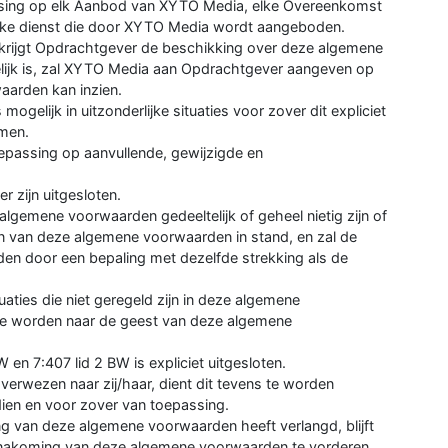
ssing op elk Aanbod van XYTO Media, elke Overeenkomst
ke dienst die door XYTO Media wordt aangeboden.
krijgt Opdrachtgever de beschikking over deze algemene
gelijk is, zal XYTO Media aan Opdrachtgever aangeven op
arden kan inzien.
gelijk in uitzonderlijke situaties voor zover dit expliciet
omen.
epassing op aanvullende, gewijzigde en
 zijn uitgesloten.
algemene voorwaarden gedeeltelijk of geheel nietig zijn of
en van deze algemene voorwaarden in stand, en zal de
den door een bepaling met dezelfde strekking als de
tuaties die niet geregeld zijn in deze algemene
te worden naar de geest van deze algemene
 en 7:407 lid 2 BW is expliciet uitgesloten.
erwezen naar zij/haar, dient dit tevens te worden
ndien en voor zover van toepassing.
ng van deze algemene voorwaarden heeft verlangd, blijft
e nakoming van deze algemene voorwaarden te vorderen.