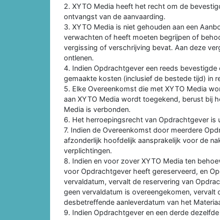
2. XYTO Media heeft het recht om de bevesti
ontvangst van de aanvaarding.
3. XYTO Media is niet gehouden aan een Aanbo
verwachten of heeft moeten begrijpen of behoo
vergissing of verschrijving bevat. Aan deze ve
ontlenen.
4. Indien Opdrachtgever een reeds bevestigde 
gemaakte kosten (inclusief de bestede tijd) in 
5. Elke Overeenkomst die met XYTO Media wor
aan XYTO Media wordt toegekend, berust bij het
Media is verbonden.
6. Het herroepingsrecht van Opdrachtgever is u
7. Indien de Overeenkomst door meerdere Opd
afzonderlijk hoofdelijk aansprakelijk voor de 
verplichtingen.
8. Indien en voor zover XYTO Media ten behoe
voor Opdrachtgever heeft gereserveerd, en Opd
vervaldatum, vervalt de reservering van Opdra
geen vervaldatum is overeengekomen, vervalt de
desbetreffende aanleverdatum van het Materiaa
9. Indien Opdrachtgever en een derde dezelfde