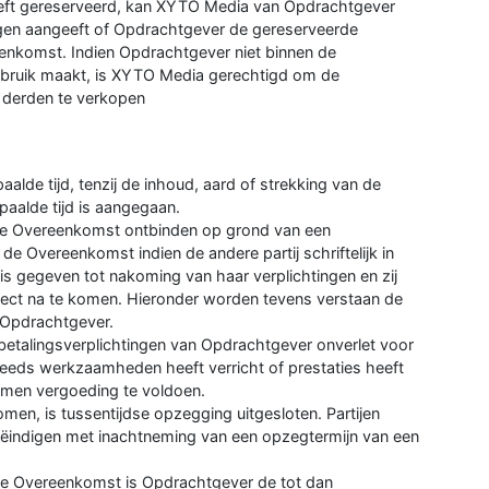
eeft gereserveerd, kan XYTO Media van Opdrachtgever
gen aangeeft of Opdrachtgever de gereserveerde
enkomst. Indien Opdrachtgever niet binnen de
gebruik maakt, is XYTO Media gerechtigd om de
n derden te verkopen
de tijd, tenzij de inhoud, aard of strekking van de
paalde tijd is aangegaan.
e Overeenkomst ontbinden op grond van een
e Overeenkomst indien de andere partij schriftelijk in
 is gegeven tot nakoming van haar verplichtingen en zij
rrect na te komen. Hieronder worden tevens verstaan de
 Opdrachtgever.
betalingsverplichtingen van Opdrachtgever onverlet voor
reeds werkzaamheden heeft verricht of prestaties heeft
omen vergoeding te voldoen.
komen, is tussentijdse opzegging uitgesloten. Partijen
ëindigen met inachtneming van een opzegtermijn van een
n de Overeenkomst is Opdrachtgever de tot dan