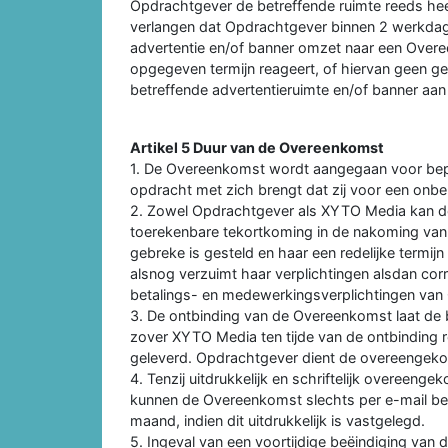
Opdrachtgever de betreffende ruimte reeds h
verlangen dat Opdrachtgever binnen 2 werkda
advertentie en/of banner omzet naar een Overe
opgegeven termijn reageert, of hiervan geen 
betreffende advertentieruimte en/of banner aa
Artikel 5 Duur van de Overeenkomst
1. De Overeenkomst wordt aangegaan voor bepaal
opdracht met zich brengt dat zij voor een onbe
2. Zowel Opdrachtgever als XYTO Media kan d
toerekenbare tekortkoming in de nakoming van d
gebreke is gesteld en haar een redelijke termijn
alsnog verzuimt haar verplichtingen alsdan co
betalings- en medewerkingsverplichtingen van
3. De ontbinding van de Overeenkomst laat de 
zover XYTO Media ten tijde van de ontbinding 
geleverd. Opdrachtgever dient de overeengek
4. Tenzij uitdrukkelijk en schriftelijk overeenge
kunnen de Overeenkomst slechts per e-mail be
maand, indien dit uitdrukkelijk is vastgelegd.
5. Ingeval van een voortijdige beëindiging va