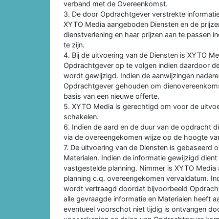
verband met de Overeenkomst.
3. De door Opdrachtgever verstrekte informati
XYTO Media aangeboden Diensten en de prijzen
dienstverlening en haar prijzen aan te passen ind
te zijn.
4. Bij de uitvoering van de Diensten is XYTO M
Opdrachtgever op te volgen indien daardoor 
wordt gewijzigd. Indien de aanwijzingen nade
Opdrachtgever gehouden om dienovereenkomst
basis van een nieuwe offerte.
5. XYTO Media is gerechtigd om voor de uitvoer
schakelen.
6. Indien de aard en de duur van de opdracht 
via de overeengekomen wijze op de hoogte va
7. De uitvoering van de Diensten is gebaseerd 
Materialen. Indien de informatie gewijzigd die
vastgestelde planning. Nimmer is XYTO Media aan
planning c.q. overeengekomen vervaldatum. Ind
wordt vertraagd doordat bijvoorbeeld Opdrachtge
alle gevraagde informatie en Materialen heeft
eventueel voorschot niet tijdig is ontvangen 