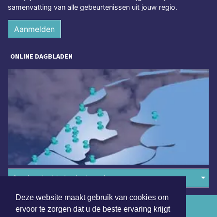
samenvatting van alle gebeurtenissen uit jouw regio.
Aanmelden
ONLINE DAGBLADEN
Overige dagbladen in de regio
Deze website maakt gebruik van cookies om
Algemene voorwaarden
ervoor te zorgen dat u de beste ervaring krijgt