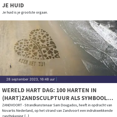
JE HUID
Je huid is je grootste orgaan.
28 september 2023, 16:48 uur
|
WERELD HART DAG: 100 HARTEN IN
(HART)ZANDSCULPTUUR ALS SYMBOOL
VOOR IMPACT HART- EN VAATZIEKTEN IN
ZANDVOORT - Strandkunstenaar Sam Dougados, heeft in opdracht van
Novartis Nederland, op het strand van Zandvoort een indrukwekkende
NEDERLAND
zandtekening [...]