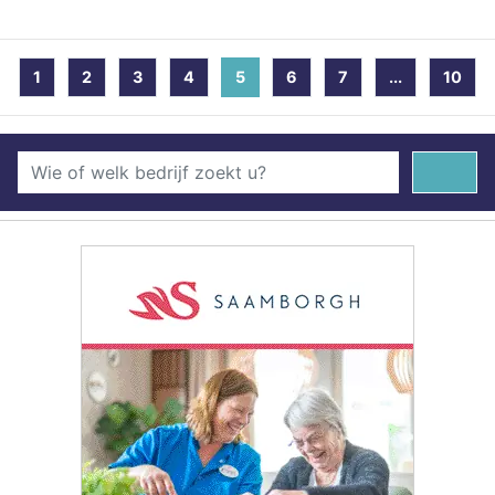
1
2
3
4
5
(current)
6
7
...
10