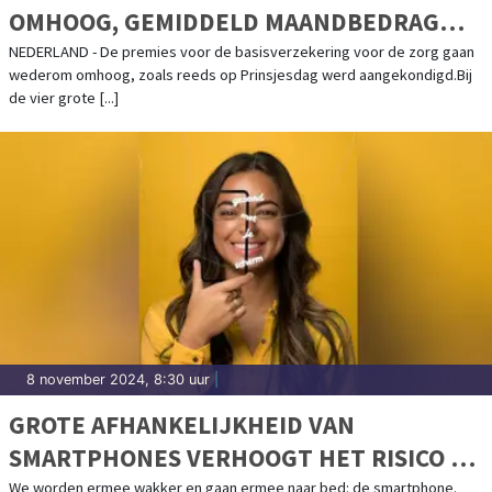
OMHOOG, GEMIDDELD MAANDBEDRAG
KOMT UIT OP 156 EURO
NEDERLAND - De premies voor de basisverzekering voor de zorg gaan
wederom omhoog, zoals reeds op Prinsjesdag werd aangekondigd.Bij
de vier grote [...]
8 november 2024, 8:30 uur
|
GROTE AFHANKELIJKHEID VAN
SMARTPHONES VERHOOGT HET RISICO OP
GEZONDHEIDSPROBLEMEN
We worden ermee wakker en gaan ermee naar bed: de smartphone.