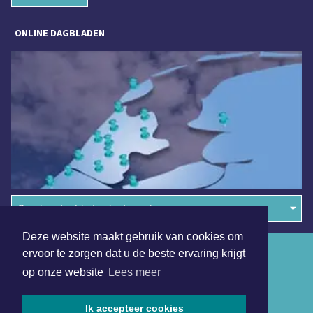
ONLINE DAGBLADEN
Overige dagbladen in de regio
Deze website maakt gebruik van cookies om
Algemene voorwaarden
ervoor te zorgen dat u de beste ervaring krijgt
op onze website
Lees meer
Disclaimer
Privacy Statement
Ik accepteer cookies