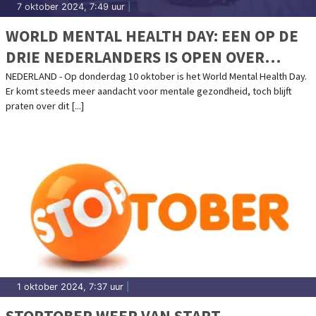
7 oktober 2024, 7:49 uur
|
WORLD MENTAL HEALTH DAY: EEN OP DE
DRIE NEDERLANDERS IS OPEN OVER
MENTALE GEZONDHEID
NEDERLAND - Op donderdag 10 oktober is het World Mental Health Day.
Er komt steeds meer aandacht voor mentale gezondheid, toch blijft
praten over dit [...]
1 oktober 2024, 7:37 uur
|
STOPTOBER WEER VAN START