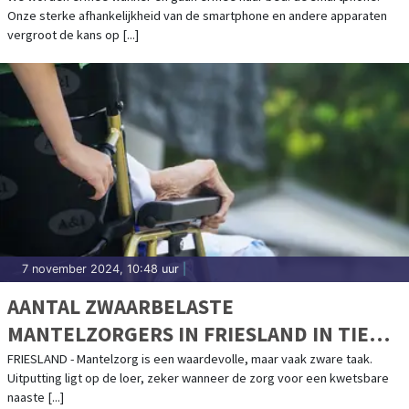
Onze sterke afhankelijkheid van de smartphone en andere apparaten
vergroot de kans op [...]
7 november 2024, 10:48 uur
|
AANTAL ZWAARBELASTE
MANTELZORGERS IN FRIESLAND IN TIEN
JAAR TIJD TOEGENOMEN MET 62,8%
FRIESLAND - Mantelzorg is een waardevolle, maar vaak zware taak.
Uitputting ligt op de loer, zeker wanneer de zorg voor een kwetsbare
naaste [...]