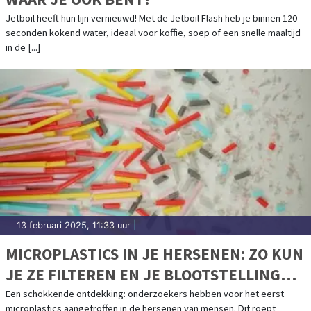
Jetboil heeft hun lijn vernieuwd! Met de Jetboil Flash heb je binnen 120
seconden kokend water, ideaal voor koffie, soep of een snelle maaltijd
in de [...]
13 februari 2025, 11:33 uur
|
MICROPLASTICS IN JE HERSENEN: ZO KUN
JE ZE FILTEREN EN JE BLOOTSTELLING
VERMINDEREN
Een schokkende ontdekking: onderzoekers hebben voor het eerst
microplastics aangetroffen in de hersenen van mensen. Dit roept