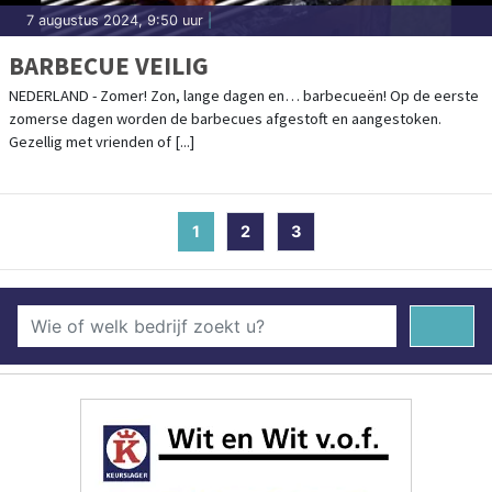
7 augustus 2024, 9:50 uur
|
BARBECUE VEILIG
NEDERLAND - Zomer! Zon, lange dagen en… barbecueën! Op de eerste
zomerse dagen worden de barbecues afgestoft en aangestoken.
Gezellig met vrienden of [...]
1
(current)
2
3