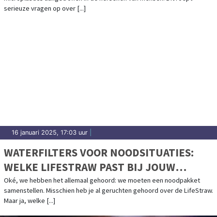
serieuze vragen op over [...]
16 januari 2025, 17:03 uur
|
WATERFILTERS VOOR NOODSITUATIES:
WELKE LIFESTRAW PAST BIJ JOUW
NOODPAKKET?
Oké, we hebben het allemaal gehoord: we moeten een noodpakket
samenstellen. Misschien heb je al geruchten gehoord over de LifeStraw.
Maar ja, welke [...]