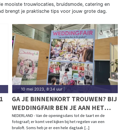
e mooiste trouwlocaties, bruidsmode, catering en
ad brengt je praktische tips voor jouw grote dag.
10 mei 2023, 8:34 uur
|
1
GA JE BINNENKORT TROUWEN? BIJ
WEDDINGFAIR BEN JE AAN HET
JUISTE ADRES!
NEDERLAND - Van de openingsdans tot de taart en de
fotograaf; er komt veel kijken bij het regelen van een
bruiloft. Soms heb je er een hele dagtaak [...]