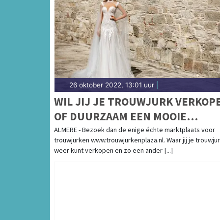
26 oktober 2022, 13:01 uur
|
WIL JIJ JE TROUWJURK VERKOP
OF DUURZAAM EEN MOOIE
BRUIDSJURK KOPEN?
ALMERE - Bezoek dan de enige échte marktplaats voor
trouwjurken www.trouwjurkenplaza.nl. Waar jij je trouwju
weer kunt verkopen en zo een ander [...]