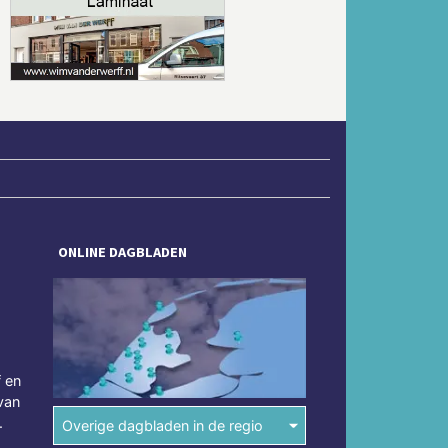
Volgende
ONLINE DAGBLADEN
f en
van
.
Overige dagbladen in de regio