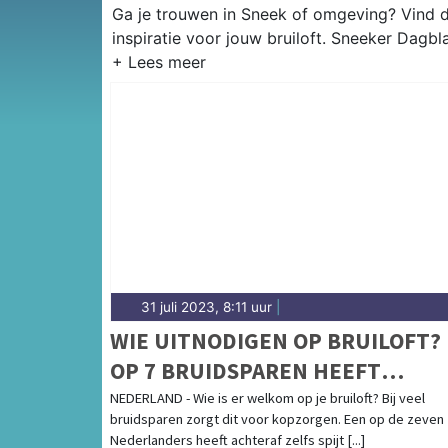
Ga je trouwen in Sneek of omgeving? Vind d
inspiratie voor jouw bruiloft. Sneeker Dagbl
31 juli 2023, 8:11 uur
|
WIE UITNODIGEN OP BRUILOFT? 
OP 7 BRUIDSPAREN HEEFT
ACHTERAF SPIJT
NEDERLAND - Wie is er welkom op je bruiloft? Bij veel
bruidsparen zorgt dit voor kopzorgen. Een op de zeven
Nederlanders heeft achteraf zelfs spijt [...]