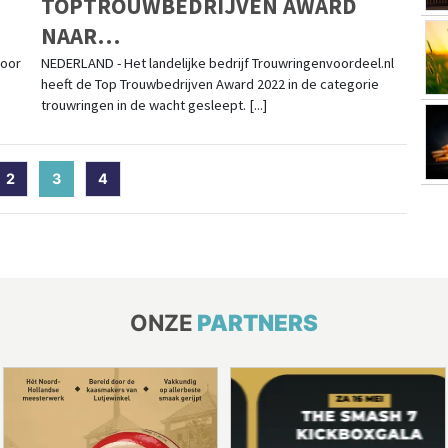
TOPTROUWBEDRIJVEN AWARD
NAAR
TROUWRINGENVOORDEEL.NL: 'WE
voor
NEDERLAND - Het landelijke bedrijf Trouwringenvoordeel.nl
heeft de Top Trouwbedrijven Award 2022 in de categorie
ZIJN SUPERTROTS'
trouwringen in de wacht gesleept. [...]
2
3
(current)
4
ONZE
PARTNERS