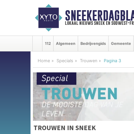
SNEEKERDAGBL
lokaal nieuws sneek en súdwest-f
112
Algemeen
Bedrijvengids
Gemeente
Home
Specials
Trouwen
Pagina 3
TROUWEN IN SNEEK