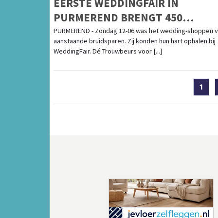
EERSTE WEDDINGFAIR IN
PURMEREND BRENGT 450
BEZOEKERS NAAR DE MARKTHAL
PURMEREND - Zondag 12-06 was het wedding-shoppen 
aanstaande bruidsparen. Zij konden hun hart ophalen bij
WeddingFair. Dé Trouwbeurs voor [...]
1