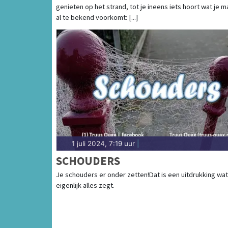
genieten op het strand, tot je ineens iets hoort wat je m
LANDGENOTEN
al te bekend voorkomt: [...]
1 juli 2024, 7:19 uur
|
SCHOUDERS
Je schouders er onder zetten!Dat is een uitdrukking wat
eigenlijk alles zegt.