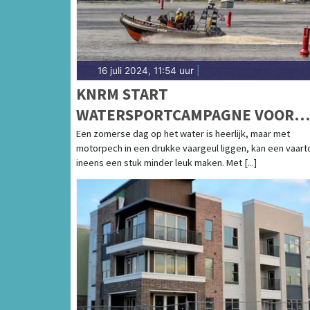
16 juli 2024, 11:54 uur
|
KNRM START
WATERSPORTCAMPAGNE VOOR
BETERE VOORBEREIDING
Een zomerse dag op het water is heerlijk, maar met
motorpech in een drukke vaargeul liggen, kan een vaart
WATERSPORTERS: IEDEREEN VEI
ineens een stuk minder leuk maken. Met [...]
HET WATER OP!