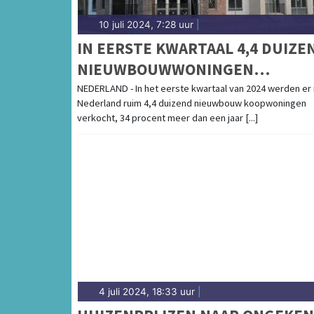
10 juli 2024, 7:28 uur
|
IN EERSTE KWARTAAL 4,4 DUIZE
NIEUWBOUWWONINGEN
VERKOCHT
NEDERLAND - In het eerste kwartaal van 2024 werden er 
Nederland ruim 4,4 duizend nieuwbouw koopwoningen
verkocht, 34 procent meer dan een jaar [...]
4 juli 2024, 18:33 uur
|