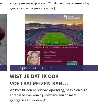
aar
afgelopen zeven jaar ruim 220 duizend werknemers bij
gekregen. In die periode is de [...]
27 juni 2024, 5:45 uur
|
WIST JE DAT IK OOK
VOETBALREIZEN KAN
ORGANISEREN?
Welkom bij een wereld van opwinding, passie en pure
adrenaline - welkom bij voetbalreizen op maat,
georganiseerd door mij!