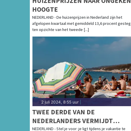
HUIZENPRIJZEN NAAR ONGEKE
HOOGTE
NEDERLAND - De huizenprijzen in Nederland zijn het
afgelopen kwartaal met gemiddeld 13,6 procent geste
ten opzichte van het tweede [...]
2 juli 2024, 8:55 uur
|
TWEE DERDE VAN DE
NEDERLANDERS VERMIJDT
VAKANTIEBESTEMMINGEN MET
NEDERLAND - Stel je voor: je ligt tijdens je vakantie te