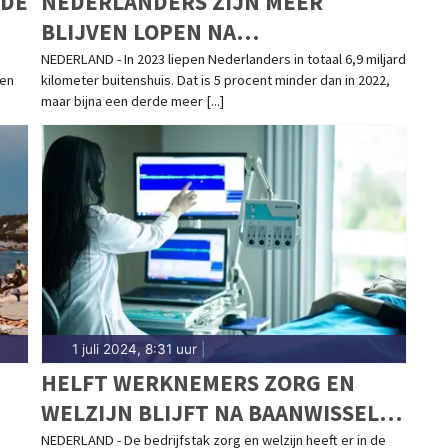
NDE
NEDERLANDERS ZIJN MEER
BLIJVEN LOPEN NA
CORONAPANDEMIE
NEDERLAND - In 2023 liepen Nederlanders in totaal 6,9 miljard
gen
kilometer buitenshuis. Dat is 5 procent minder dan in 2022,
maar bijna een derde meer [...]
1 juli 2024, 8:31 uur
|
HELFT WERKNEMERS ZORG EN
WELZIJN BLIJFT NA BAANWISSEL
BINNEN BEDRIJFSTAK
NEDERLAND - De bedrijfstak zorg en welzijn heeft er in de