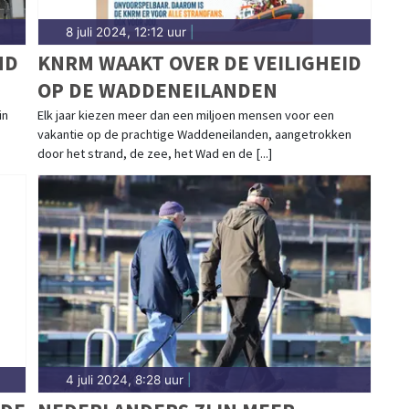
8 juli 2024, 12:12 uur
|
ND
KNRM WAAKT OVER DE VEILIGHEID
OP DE WADDENEILANDEN
in
Elk jaar kiezen meer dan een miljoen mensen voor een
vakantie op de prachtige Waddeneilanden, aangetrokken
door het strand, de zee, het Wad en de [...]
4 juli 2024, 8:28 uur
|