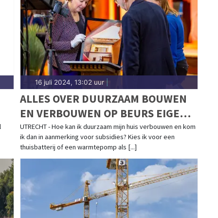
16 juli 2024, 13:02 uur
|
ALLES OVER DUURZAAM BOUWEN
EN VERBOUWEN OP BEURS EIGEN
HUIS
l
UTRECHT - Hoe kan ik duurzaam mijn huis verbouwen en kom
ik dan in aanmerking voor subsidies? Kies ik voor een
thuisbatterij of een warmtepomp als [...]