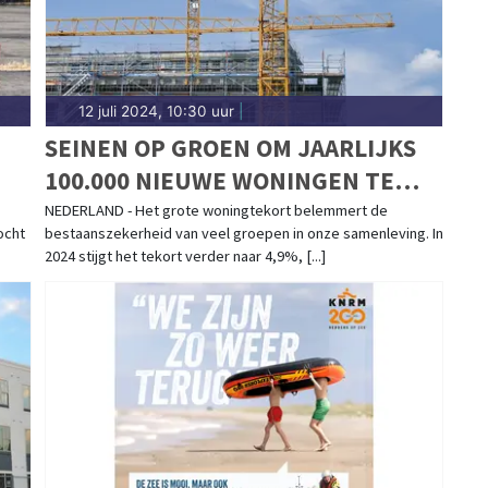
12 juli 2024, 10:30 uur
|
SEINEN OP GROEN OM JAARLIJKS
100.000 NIEUWE WONINGEN TE
BOUWEN
NEDERLAND - Het grote woningtekort belemmert de
ocht
bestaanszekerheid van veel groepen in onze samenleving. In
LIG
2024 stijgt het tekort verder naar 4,9%, [...]