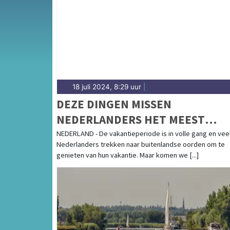
18 juli 2024, 8:29 uur
|
DEZE DINGEN MISSEN
NEDERLANDERS HET MEEST
TIJDENS HUN VAKANTIE
NEDERLAND - De vakantieperiode is in volle gang en vee
Nederlanders trekken naar buitenlandse oorden om te
genieten van hun vakantie. Maar komen we [...]