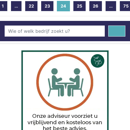
1
...
22
23
24
(current)
25
26
...
75