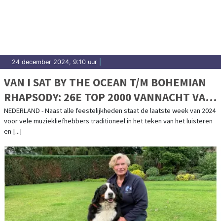
24 december 2024, 9:10 uur
|
VAN I SAT BY THE OCEAN T/M BOHEMIAN
RHAPSODY: 26E TOP 2000 VANNACHT VAN
START
NEDERLAND - Naast alle feestelijkheden staat de laatste week van 2024
voor vele muziekliefhebbers traditioneel in het teken van het luisteren
en [...]