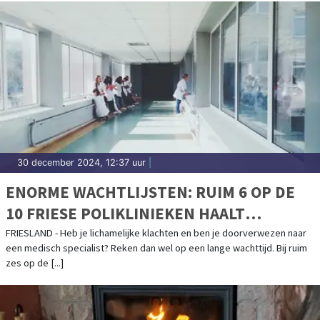
30 december 2024, 12:37 uur
|
ENORME WACHTLIJSTEN: RUIM 6 OP DE
10 FRIESE POLIKLINIEKEN HAALT
AFGESPROKEN NORM WACHTTIJDEN NIET
FRIESLAND - Heb je lichamelijke klachten en ben je doorverwezen naar
een medisch specialist? Reken dan wel op een lange wachttijd. Bij ruim
zes op de [...]