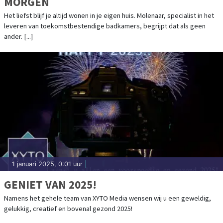
MORGEN
Het liefst blijf je altijd wonen in je eigen huis. Molenaar, specialist in het
leveren van toekomstbestendige badkamers, begrijpt dat als geen
ander. [...]
1 januari 2025, 0:01 uur
|
GENIET VAN 2025!
Namens het gehele team van XYTO Media wensen wij u een geweldig,
gelukkig, creatief en bovenal gezond 2025!