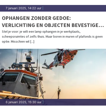
7 januari 2025, 14:22 uur
|
OPHANGEN ZONDER GEDOE:
VERLICHTING EN OBJECTEN BEVESTIGEN
MET MAGNETISCHE OPHANGSYSTEMEN
Stel je voor: je wilt een lamp ophangen in je werkplaats,
scheepsruimtes of zelfs thuis. Maar boren in muren of plafonds is geen
optie. Misschien wil [...]
6 januari 2025, 15:30 uur
|