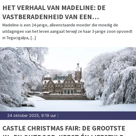
HET VERHAAL VAN MADELINE: DE
VASTBERADENHEID VAN EEN
ALLEENSTAANDE MOEDER
Madeline is een 24-jarige, alleenstaande moeder die moedig de
uitdagingen van het leven aangaat terwijl ze haar 3-jarige zoon opvoedt
in Tegucigalpa, [...]
24 oktober 2025, 9:19 uur
|
CASTLE CHRISTMAS FAIR: DE GROOTSTE