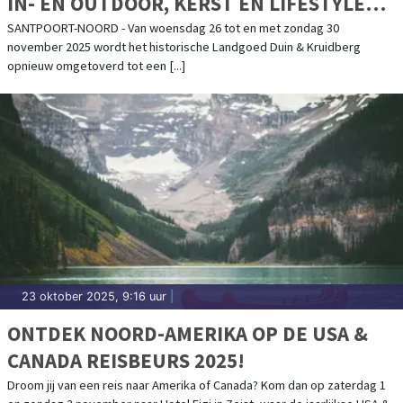
IN- EN OUTDOOR, KERST ÉN LIFESTYLE
FAIR VAN NEDERLAND
SANTPOORT-NOORD - Van woensdag 26 tot en met zondag 30
november 2025 wordt het historische Landgoed Duin & Kruidberg
opnieuw omgetoverd tot een [...]
23 oktober 2025, 9:16 uur
|
ONTDEK NOORD-AMERIKA OP DE USA &
CANADA REISBEURS 2025!
Droom jij van een reis naar Amerika of Canada? Kom dan op zaterdag 1