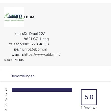
EBBM
De Draei 22A
ADRES
8621 CZ Heeg
085 273 48 38
TELEFOON
info@ebbm.nl
E-MAIL
https://www.ebbm.nl/
WEBSITE
SOCIAL MEDIA
Beoordelingen
5
4
5.0
3
2
1 Reviews
1