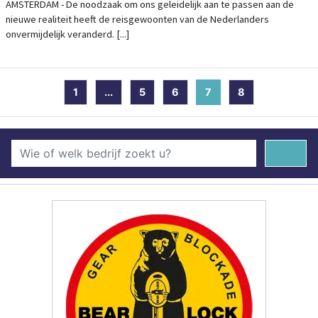
JULI 900% IN VERGELIJKING MET VORIG
AMSTERDAM - De noodzaak om ons geleidelijk aan te passen aan de
nieuwe realiteit heeft de reisgewoonten van de Nederlanders
JAAR
onvermijdelijk veranderd. [...]
1
...
5
6
7
(current)
8