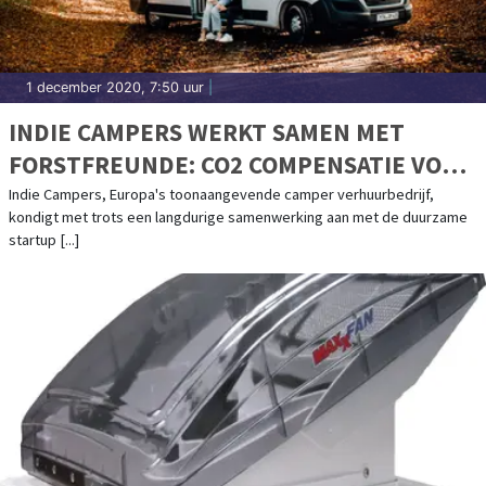
1 december 2020, 7:50 uur
|
INDIE CAMPERS WERKT SAMEN MET
FORSTFREUNDE: CO2 COMPENSATIE VOOR
JE ROADTRIP DOOR HET PLANTEN VAN
Indie Campers, Europa's toonaangevende camper verhuurbedrijf,
kondigt met trots een langdurige samenwerking aan met de duurzame
BOMEN
startup [...]