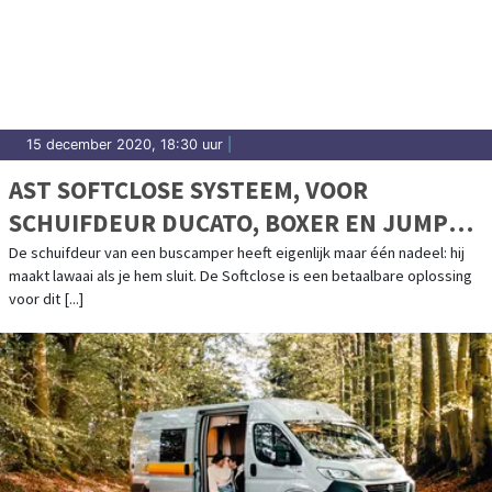
15 december 2020, 18:30 uur
|
AST SOFTCLOSE SYSTEEM, VOOR
SCHUIFDEUR DUCATO, BOXER EN JUMPER
>2006
De schuifdeur van een buscamper heeft eigenlijk maar één nadeel: hij
maakt lawaai als je hem sluit. De Softclose is een betaalbare oplossing
voor dit [...]