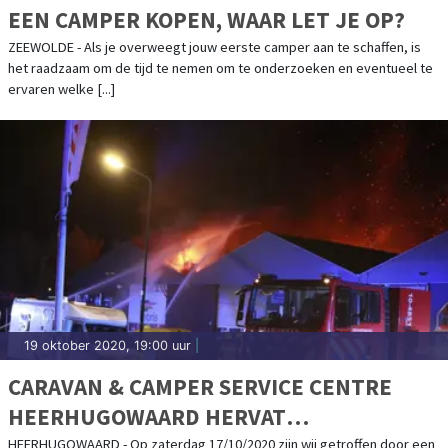
EEN CAMPER KOPEN, WAAR LET JE OP?
ZEEWOLDE - Als je overweegt jouw eerste camper aan te schaffen, is
het raadzaam om de tijd te nemen om te onderzoeken en eventueel te
ervaren welke [...]
19 oktober 2020, 19:00 uur
|
CARAVAN & CAMPER SERVICE CENTRE
HEERHUGOWAARD HERVAT
WERKZAAMHEDEN NA BRAND
HEERHUGOWAARD - Op zaterdag 17/10/2020 zijn wij getroffen door een