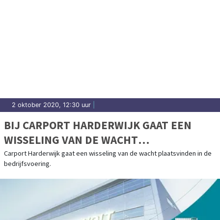
2 oktober 2020, 12:30 uur
|
BIJ CARPORT HARDERWIJK GAAT EEN
WISSELING VAN DE WACHT
PLAATSVINDEN IN DE BEDRIJFSVOERING
Carport Harderwijk gaat een wisseling van de wacht plaatsvinden in de
bedrijfsvoering.