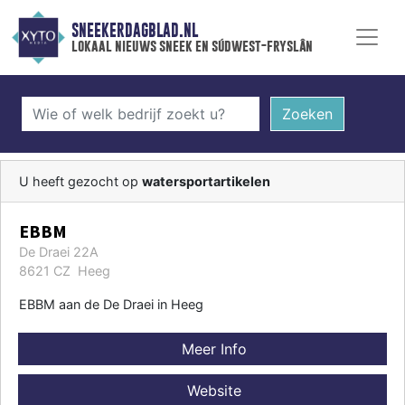
SNEEKERDAGBLAD.NL
lokaal nieuws sneek en súdwest-fryslân
Zoeken
U heeft gezocht op
watersportartikelen
EBBM
De Draei 22A
8621 CZ Heeg
EBBM aan de De Draei in Heeg
Meer Info
Website