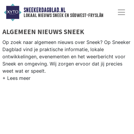
SNEEKERDAGBLAD.NL
lokaal nieuws sneek en súdwest-fryslân
ALGEMEEN NIEUWS SNEEK
Op zoek naar algemeen nieuws over Sneek? Op Sneeker
Dagblad vind je praktische informatie, lokale
ontwikkelingen, evenementen en het weerbericht voor
Sneek en omgeving. Wij zorgen ervoor dat jij precies
weet wat er speelt.
PRAKTISCHE INFORMATIE SNEEK
Van werkzaamheden op de A7 en de Waterpoort tot
evenementen als de Sneekweek en het weersbericht
voor de regio Sneek en de Friese meren.