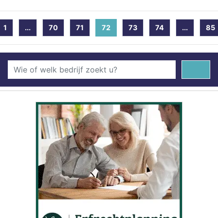
1
...
70
71
72
(current)
73
74
...
85