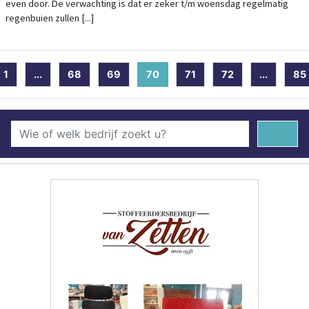
even door. De verwachting is dat er zeker t/m woensdag regelmatig
regenbuien zullen [...]
1
...
68
69
70
(current)
71
72
...
85