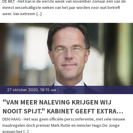
DE BILT - Het kan in de eerste week van november zomaar één van de
meest wisselvalligste weken van het jaar worden voor wat betreft
weer. Van extreem [...]
27 oktober 2020, 19:15 uur
|
"VAN MEER NALEVING KRIJGEN WIJ
NOOIT SPIJT." KABINET GEEFT EXTRA
WAARSCHUWING AF
DEN HAAG - Het was geen officiële persconferentie, met vele nieuwe
maatregelen doch premier Mark Rutte en minister Hugo De Jonge
grepen het [...]