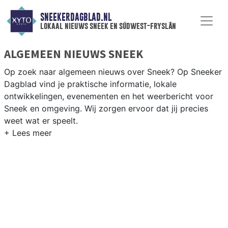
SNEEKERDAGBLAD.NL
lokaal nieuws sneek en súdwest-fryslân
ALGEMEEN NIEUWS SNEEK
Op zoek naar algemeen nieuws over Sneek? Op Sneeker
Dagblad vind je praktische informatie, lokale
ontwikkelingen, evenementen en het weerbericht voor
Sneek en omgeving. Wij zorgen ervoor dat jij precies
weet wat er speelt.
PRAKTISCHE INFORMATIE SNEEK
Van werkzaamheden op de A7 en de Waterpoort tot
evenementen als de Sneekweek en het weersbericht
voor de regio Sneek en de Friese meren.