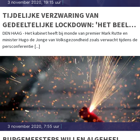
3 november 2020, 19:15 uur
|
TIJDELIJKE VERZWARING VAN
GEDEELTELIJKE LOCKDOWN: 'HET BEELD
IS NIET SLECHT, MAAR ZEKER NIET GOED
DEN HAAG - Het kabinet heeft bij monde van premier Mark Rutte en
minister Hugo de Jonge van Volksgezondheid zoals verwacht tijdens de
GENOEG'
persconferentie [...]
3 november 2020, 7:55 uur
|
BURGEMEESTERS WILLEN ALGEHEEL