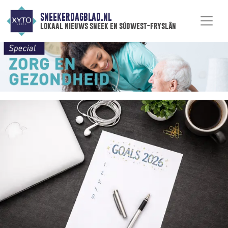
SNEEKERDAGBLAD.NL
lokaal nieuws sneek en súdwest-fryslân