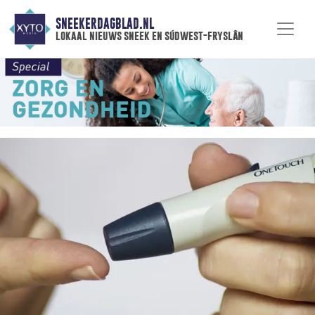
SNEEKERDAGBLAD.NL
lokaal nieuws sneek en súdwest-fryslân