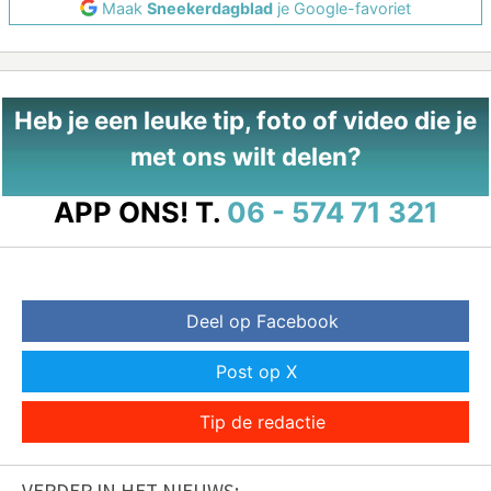
Maak
Sneekerdagblad
je Google-favoriet
Heb je een leuke tip, foto of video die je
met ons wilt delen?
APP ONS!
T.
06 - 574 71 321
Deel op Facebook
Post op X
Tip de redactie
VERDER IN HET NIEUWS: