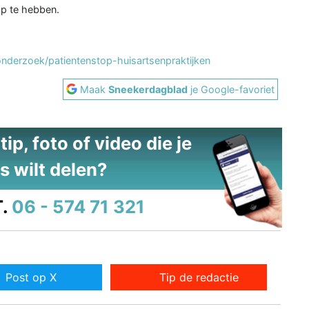
op te hebben.
onderzoek/patientenstop-huisartsenpraktijken
Maak
Sneekerdagblad
je Google-favoriet
ip, foto of video die je
s wilt delen?
.
06 - 574 71 321
Post op X
Tip de redactie