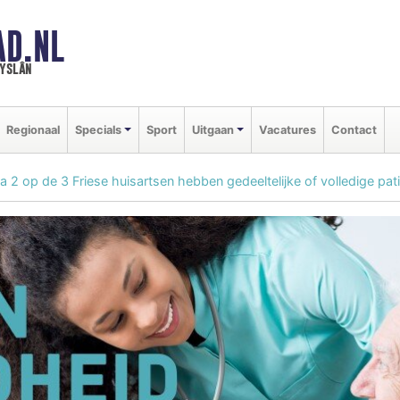
AD.NL
ryslân
Regionaal
Specials
Sport
Uitgaan
Vacatures
Contact
na 2 op de 3 Friese huisartsen hebben gedeeltelijke of volledige pa