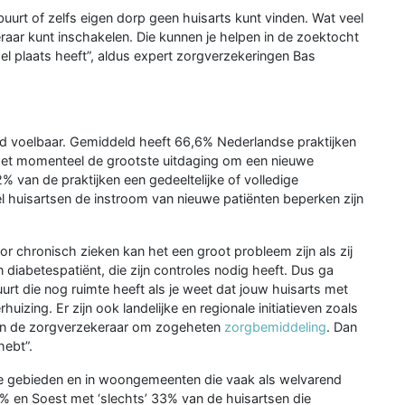
n buurt of zelfs eigen dorp geen huisarts kunt vinden. Wat veel
raar kunt inschakelen. Die kunnen je helpen in de zoektocht
el plaats heeft”, aldus expert zorgverzekeringen Bas
and voelbaar. Gemiddeld heeft 66,6% Nederlandse praktijken
is het momenteel de grootste uitdaging om een nieuwe
,2% van de praktijken een gedeeltelijke of volledige
el huisartsen de instroom van nieuwe patiënten beperken zijn
r chronisch zieken kan het een groot probleem zijn als zij
 diabetespatiënt, die zijn controles nodig heeft. Dus ga
uurt die nog ruimte heeft als je weet dat jouw huisarts met
huizing. Er zijn ook landelijke en regionale initiatieven zoals
 aan de zorgverzekeraar om zogeheten
zorgbemiddeling
. Dan
hebt”.
ijke gebieden en in woongemeenten die vaak als welvarend
% en Soest met ‘slechts’ 33% van de huisartsen die