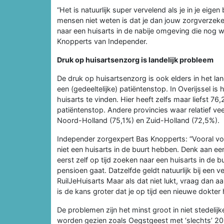
“Het is natuurlijk super vervelend als je in je eige
mensen niet weten is dat je dan jouw zorgverzeke
naar een huisarts in de nabije omgeving die nog w
Knopperts van Independer.
Druk op huisartsenzorg is landelijk probleem
De druk op huisartsenzorg is ook elders in het l
een (gedeeltelijke) patiëntenstop. In Overijssel 
huisarts te vinden. Hier heeft zelfs maar liefst 76
patiëntenstop. Andere provincies waar relatief ve
Noord-Holland (75,1%) en Zuid-Holland (72,5%).
Independer zorgexpert Bas Knopperts: “Vooral voo
niet een huisarts in de buurt hebben. Denk aan een
eerst zelf op tijd zoeken naar een huisarts in de b
pensioen gaat. Datzelfde geldt natuurlijk bij een ver
RuilJeHuisarts Maar als dat niet lukt, vraag dan
is de kans groter dat je op tijd een nieuwe dokter 
De problemen zijn het minst groot in niet stedel
worden gezien zoals Oegstgeest met ‘slechts’ 20