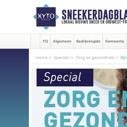
SNEEKERDAGBL
lokaal nieuws sneek en súdwest-f
112
Algemeen
Bedrijvengids
Gemeente
Home
Specials
Zorg en gezondheid
Bij