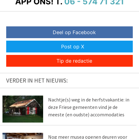
APP ONS!
T.
06 - 574 71 321
Deel op Facebook
Post op X
Tip de redactie
VERDER IN HET NIEUWS:
Nachtje(s) weg in de herfstvakantie: in
deze Friese gemeenten vind je de
meeste (en oudste) accommodaties
Nog meer musea openen deuren voor