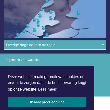
Overige dagbladen in de regio
Algemene voorwaarden
Disclaimer
Deze website maakt gebruik van cookies om
Privacy Statement
ervoor te zorgen dat u de beste ervaring krijgt
Copyright (c) 2026 | Sneekerdagblad.nl - Alle rechten
op onze website
Lees meer
voorbehouden
Ik accepteer cookies