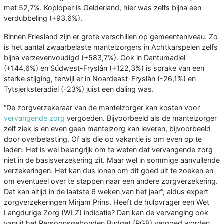
met 52,7%. Koploper is Gelderland, hier was zelfs bijna een
verdubbeling (+93,6%).
Binnen Friesland zijn er grote verschillen op gemeenteniveau. Zo
is het aantal zwaarbelaste mantelzorgers in Achtkarspelen zelfs
bijna verzevenvoudigd (+583,7%). Ook in Dantumadiel
(+144,6%) en Súdwest-Fryslân (+122,3%) is sprake van een
sterke stijging, terwijl er in Noardeast-Fryslân (-26,1%) en
Tytsjerksteradiel (-23%) juist een daling was.
“De zorgverzekeraar van de mantelzorger kan kosten voor
vervangende zorg
vergoeden. Bijvoorbeeld als de mantelzorger
zelf ziek is en even geen mantelzorg kan leveren, bijvoorbeeld
door overbelasting. Of als die op vakantie is om even op te
laden. Het is wel belangrijk om te weten dat vervangende zorg
niet in de basisverzekering zit. Maar wel in sommige aanvullende
verzekeringen. Het kan dus lonen om dit goed uit te zoeken en
om eventueel over te stappen naar een andere zorgverzekering.
Dat kan altijd in de laatste 6 weken van het jaar”, aldus expert
zorgverzekeringen Mirjam Prins. Heeft de hulpvrager een Wet
Langdurige Zorg (WLZ) indicatie? Dan kan de vervanging ook
vanuit het Persoonsgebonden Budget (PGB) vergoed worden.