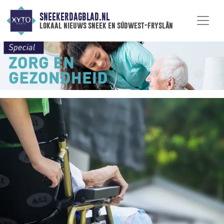
SNEEKERDAGBLAD.NL
lokaal nieuws sneek en súdwest-fryslân