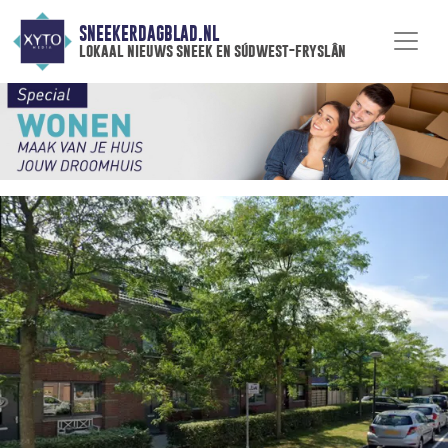
SNEEKERDAGBLAD.NL
lokaal nieuws sneek en súdwest-fryslân