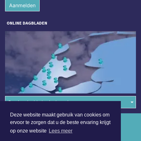
Aanmelden
ONLINE DAGBLADEN
Overige dagbladen in de regio
Deze website maakt gebruik van cookies om
Algemene voorwaarden
ervoor te zorgen dat u de beste ervaring krijgt
op onze website
Lees meer
Disclaimer