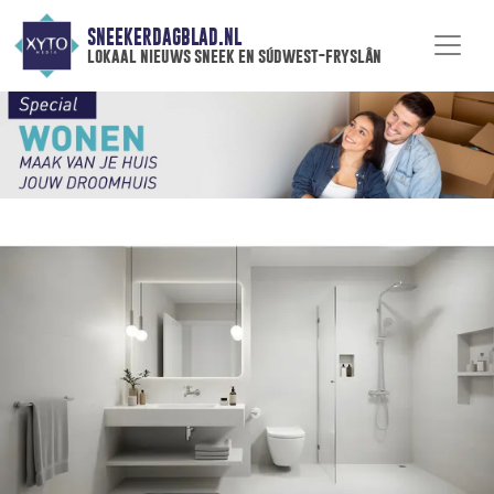
SNEEKERDAGBLAD.NL
lokaal nieuws sneek en súdwest-fryslân