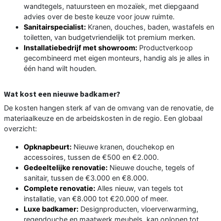
wandtegels, natuursteen en mozaïek, met diepgaand
advies over de beste keuze voor jouw ruimte.
Sanitairspecialist:
Kranen, douches, baden, wastafels en
toiletten, van budgetvriendelijk tot premium merken.
Installatiebedrijf met showroom:
Productverkoop
gecombineerd met eigen monteurs, handig als je alles in
één hand wilt houden.
Wat kost een nieuwe badkamer?
De kosten hangen sterk af van de omvang van de renovatie, de
materiaalkeuze en de arbeidskosten in de regio. Een globaal
overzicht:
Opknapbeurt:
Nieuwe kranen, douchekop en
accessoires, tussen de €500 en €2.000.
Gedeeltelijke renovatie:
Nieuwe douche, tegels of
sanitair, tussen de €3.000 en €8.000.
Complete renovatie:
Alles nieuw, van tegels tot
installatie, van €8.000 tot €20.000 of meer.
Luxe badkamer:
Designproducten, vloerverwarming,
regendouche en maatwerk meubels, kan oplopen tot