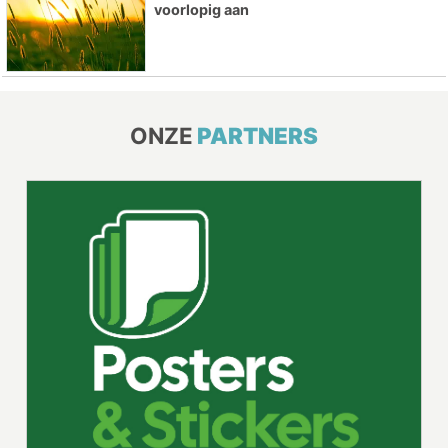
voorlopig aan
ONZE
PARTNERS