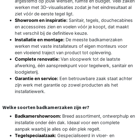
afgestemd op jouw wensen, ruimte en budget. Veel zaken
werken met 3D-visualisaties zodat je het eindresultaat al
ziet vóór de eerste tegel ligt.
Showroom en inspiratie:
Sanitair, tegels, douchecabines
en accessoires zien en voelen vóór je koopt, dat maakt
het verschil bij de definitieve keuze.
Installatie en montage:
De meeste badkamerzaken
werken met vaste installateurs of eigen monteurs voor
een vloeiend traject van product tot oplevering.
Complete renovatie:
Van sloopwerk tot de laatste
afwerking, één aanspreekpunt voor tegelwerk, sanitair en
loodgieterij.
Garantie en service:
Een betrouwbare zaak staat achter
zijn werk met garantie op zowel producten als het
installatiewerk.
Welke soorten badkamerzaken zijn er?
Badkamershowroom:
Breed assortiment, ontwerphulp en
installatie onder één dak. Ideaal voor een complete
aanpak waarbij je alles op één plek regelt.
Tegelspeciaalzaak:
Gespecialiseerd in vloer- en