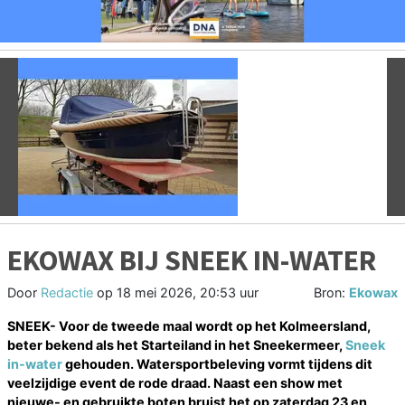
Vorige
V
EKOWAX BIJ SNEEK IN-WATER
Door
Redactie
op
18 mei 2026, 20:53 uur
Bron:
Ekowax
SNEEK- Voor de tweede maal wordt op het Kolmeersland,
beter bekend als het Starteiland in het Sneekermeer,
Sneek
in-water
gehouden. Watersportbeleving vormt tijdens dit
veelzijdige event de rode draad. Naast een show met
nieuwe- en gebruikte boten bruist het op zaterdag 23 en