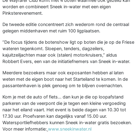
De Wayfarer Club komt met 4 boten waarmee ook gezeild kan
worden en combineert Sneek in-water met een eigen
Pinksterevenement.
De tweede editie concentreert zich wederom rond de centraal
gelegen middenhaven met ruim 100 ligplaatsen.
’’De focus tijdens de botenshow ligt op boten die je op de Friese
wateren tegenkomt. Sloepen, tenders, dagzeilers,
kajuitzeiljachten maar ook (stalen) motorkruisers,’’ aldus
Robbert Evers, een van de initiatiefnemers van Sneek in-water.
Meerdere bezoekers maar ook exposanten hebben al laten
weten met de eigen boot naar het Starteiland te komen. In de
passantenhaven is plek genoeg om te blijven overnachten.
Kom je met de auto of fiets… dan kun je die op loopafstand
parkeren van de veerpont die je tegen een kleine vergoeding
naar het eiland vaart. Het event is beide dagen van 10.30 tot
17.30 uur. Proefvaren kan dagelijks vanaf 15.00 uur.
Watersportliefhebbers kunnen Sneek in-water gratis bezoeken.
Voor meer informatie:
www.sneekinwater.nl