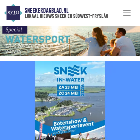
SNEEKERDAGBLAD.NL
lokaal nieuws sneek en súdwest-fryslân