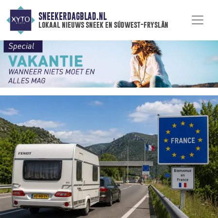
SNEEKERDAGBLAD.NL
lokaal nieuws sneek en súdwest-fryslân