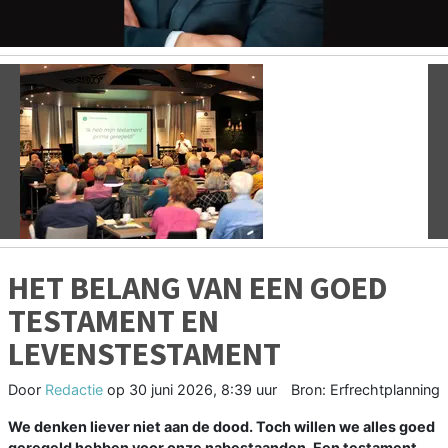
Vorige
V
HET BELANG VAN EEN GOED
TESTAMENT EN
LEVENSTESTAMENT
Door
Redactie
op
30 juni 2026, 8:39 uur
Bron: Erfrechtplanning
We denken liever niet aan de dood. Toch willen we alles goed
geregeld hebben voor onze nabestaanden. Een testament