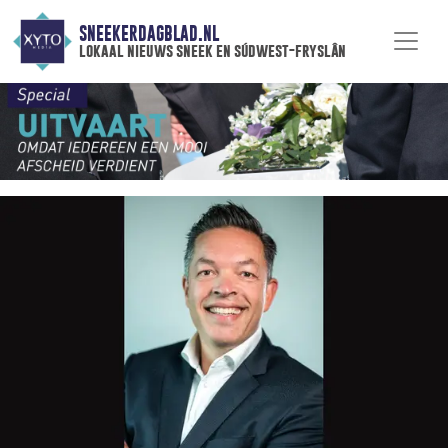
SNEEKERDAGBLAD.NL
lokaal nieuws sneek en súdwest-fryslân