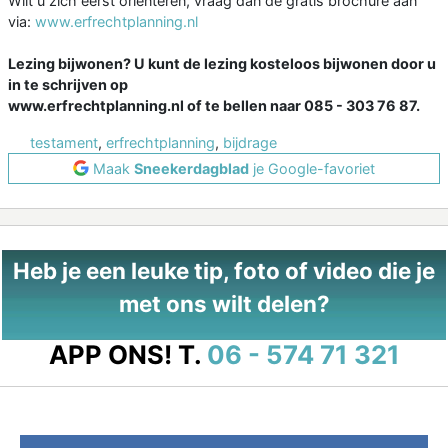
Wilt u zich eerst oriënteren, vraag dan de gratis brochure aan
via:
www.erfrechtplanning.nl
Lezing bijwonen? U kunt de lezing kosteloos bijwonen door u
in te schrijven op
www.erfrechtplanning.nl of te bellen naar 085 - 303 76 87.
testament
,
erfrechtplanning
,
bijdrage
Maak
Sneekerdagblad
je Google-favoriet
Heb je een leuke tip, foto of video die je
met ons wilt delen?
APP ONS!
T.
06 - 574 71 321