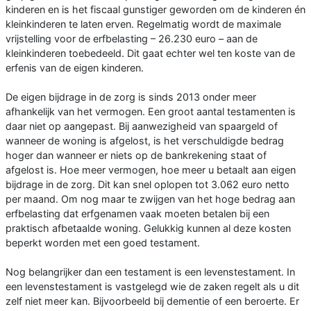
kinderen en is het fiscaal gunstiger geworden om de kinde­ren én
kleinkinderen te laten erven. Re­gelmatig wordt de maximale
vrijstelling voor de erfbelasting – 26.230 euro – aan de
kleinkinderen toebedeeld. Dit gaat echter wel ten koste van de
erfenis van de eigen kinderen.
De eigen bijdrage in de zorg is sinds 2013 onder meer
afhankelijk van het vermo­gen. Een groot aantal testamenten is
daar niet op aangepast. Bij aanwezigheid van spaargeld of
wanneer de woning is afge­lost, is het verschuldigde bedrag
hoger dan wanneer er niets op de bankrekening staat of
afgelost is. Hoe meer vermogen, hoe meer u betaalt aan eigen
bijdrage in de zorg. Dit kan snel oplopen tot 3.062 euro netto
per maand. Om nog maar te zwijgen van het hoge bedrag aan
erfbe­lasting dat erfgenamen vaak moeten be­talen bij een
praktisch afbetaalde woning. Gelukkig kunnen al deze kosten
beperkt worden met een goed testament.
Nog belangrijker dan een testament is een levenstestament. In
een levenstesta­ment is vastgelegd wie de zaken regelt als u dit
zelf niet meer kan. Bijvoorbeeld bij dementie of een beroerte. Er