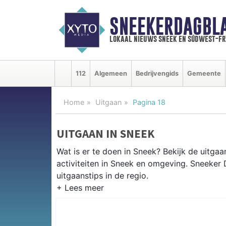
SNEEKERDAGBL
lokaal nieuws sneek en súdwest-f
112
Algemeen
Bedrijvengids
Gemeente
Home
Uitgaan
Pagina 18
UITGAAN IN SNEEK
Wat is er te doen in Sneek? Bekijk de uitga
activiteiten in Sneek en omgeving. Sneeker
uitgaanstips in de regio.
EVENEMENTEN SNEEK
Van markten en culturele evenementen tot mu