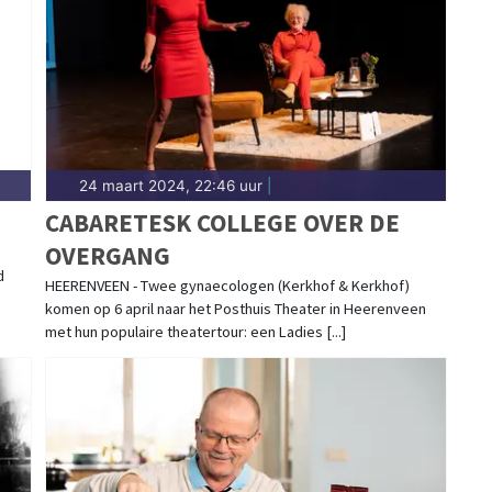
d.nl.
24 maart 2024, 22:46 uur
|
CABARETESK COLLEGE OVER DE
OVERGANG
d
HEERENVEEN - Twee gynaecologen (Kerkhof & Kerkhof)
komen op 6 april naar het Posthuis Theater in Heerenveen
met hun populaire theatertour: een Ladies [...]