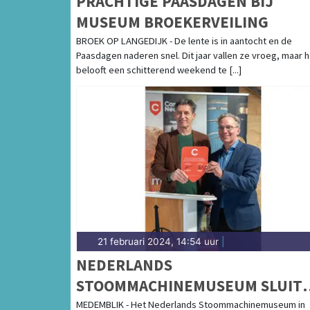
PRACHTIGE PAASDAGEN BIJ
MUSEUM BROEKERVEILING
BROEK OP LANGEDIJK - De lente is in aantocht en de
Paasdagen naderen snel. Dit jaar vallen ze vroeg, maar h
belooft een schitterend weekend te [...]
21 februari 2024, 14:54 uur
|
NEDERLANDS
STOOMMACHINEMUSEUM SLUIT
AAN BIJ HET NETWERK VAN DE
MEDEMBLIK - Het Nederlands Stoommachinemuseum in