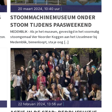
20 maart 2024, 10:40 uur
|
S
STOOMMACHINEMUSEUM ONDER
STOOM TIJDENS PAASWEEKEND
MEDEMBLIK - Als je het museum, gevestigd in het voormalig
zon.
stoomgemaal Vier Noorder Koggen aan het IJsselmeer bij
Medemblik, binnenloopt, sta je oog [...]
22 februari 2024, 13:56 uur
|