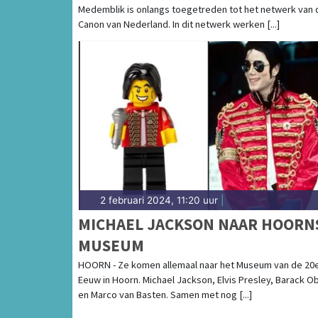
Medemblik is onlangs toegetreden tot het netwerk van 
CANON VAN NEDERLAND
Canon van Nederland. In dit netwerk werken [...]
2 februari 2024, 11:20 uur
|
MICHAEL JACKSON NAAR HOORN
MUSEUM
HOORN - Ze komen allemaal naar het Museum van de 20
Eeuw in Hoorn. Michael Jackson, Elvis Presley, Barack 
en Marco van Basten. Samen met nog [...]