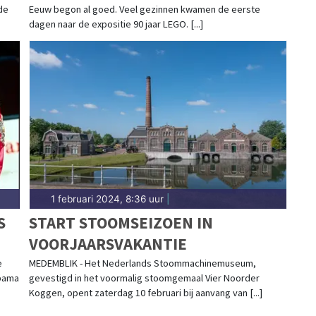
de
Eeuw begon al goed. Veel gezinnen kwamen de eerste
dagen naar de expositie 90 jaar LEGO. [...]
1 februari 2024, 8:36 uur
|
S
START STOOMSEIZOEN IN
VOORJAARSVAKANTIE
e
MEDEMBLIK - Het Nederlands Stoommachinemuseum,
Obama
gevestigd in het voormalig stoomgemaal Vier Noorder
Koggen, opent zaterdag 10 februari bij aanvang van [...]