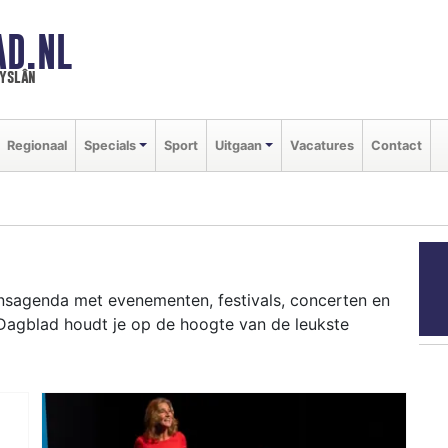
AD.NL
ryslân
Regionaal
Specials
Sport
Uitgaan
Vacatures
Contact
ansagenda met evenementen, festivals, concerten en
 Dagblad houdt je op de hoogte van de leukste
ziekfestivals en culinaire events - ontdek het