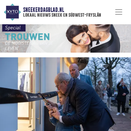
SNEEKERDAGBLAD.NL
lokaal nieuws sneek en súdwest-fryslân