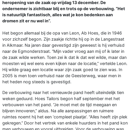
heropening van de zaak op vrijdag 13 december. De
ondernemer is zichtbaar blij en trots op de verbouwing. “Het
is natuurlijk fantastisch, alles wat je kon bedenken aan
dromen zit er nu wel in”.
Het begon allemaal bij de opa van Leon, Ab Hoes, die in 1946
voor zichzelf begon. Zijn zaakje richtte hij op in de Langestraat
in Alkmaar. Na jaren daar gevestigd zijn geweest is hij verhuisd
naar de Egmonderstraat. “Mijn vader vroeg aan mij of ik later in
de zaak wilde werken. Toen zei ik dat ik dat wel wilde, maar dan
moesten wij wel eens even kijken naar de locatie,” vertelde Leon.
Hij wilde graag een locatie waar zijn zaak goed te zien was. In
2005 is men toen verhuisd naar de Geesterweg, waar men in
het heden nog steeds is gevestigd.
De verbouwing naar het vernieuwde pand heeft uiteindelijk tien
weken geduurd. Hoes Tailors begon half september met het
verbouwen van het pand. “Je moet met de tijd meegaan en
blijven innoveren,” aldus. Na alle aanpassingen en ruimere
ruimtes noemt hij het een ‘compleet plaatje’. “Alles heeft zijn plek
gekregen.” Door het vertrek van enkele huurders in het pand kon
men verbouwen en vooral uitbreiden. Voor de verbouwing was