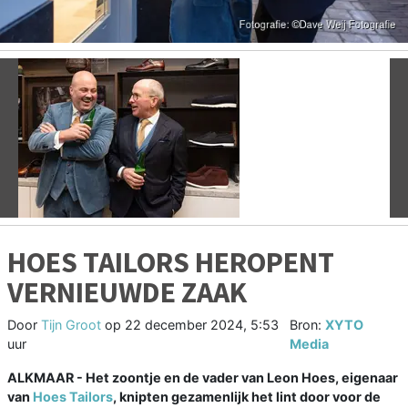
Vorige
V
HOES TAILORS HEROPENT
VERNIEUWDE ZAAK
Door
Tijn Groot
op
22 december 2024, 5:53
Bron:
XYTO
uur
Media
ALKMAAR - Het zoontje en de vader van Leon Hoes, eigenaar
van
Hoes Tailors
, knipten gezamenlijk het lint door voor de