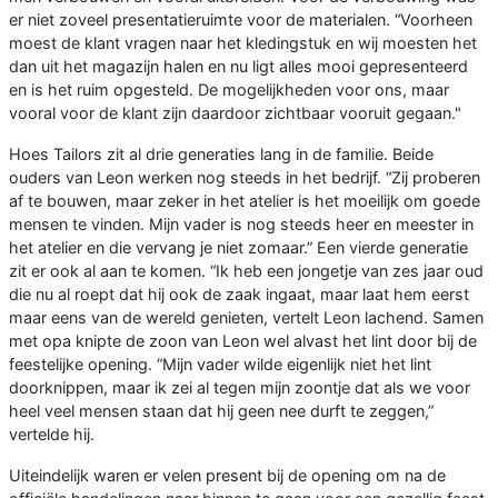
er niet zoveel presentatieruimte voor de materialen. “Voorheen
moest de klant vragen naar het kledingstuk en wij moesten het
dan uit het magazijn halen en nu ligt alles mooi gepresenteerd
en is het ruim opgesteld. De mogelijkheden voor ons, maar
vooral voor de klant zijn daardoor zichtbaar vooruit gegaan."
Hoes Tailors zit al drie generaties lang in de familie. Beide
ouders van Leon werken nog steeds in het bedrijf. “Zij proberen
af te bouwen, maar zeker in het atelier is het moeilijk om goede
mensen te vinden. Mijn vader is nog steeds heer en meester in
het atelier en die vervang je niet zomaar.” Een vierde generatie
zit er ook al aan te komen. “Ik heb een jongetje van zes jaar oud
die nu al roept dat hij ook de zaak ingaat, maar laat hem eerst
maar eens van de wereld genieten, vertelt Leon lachend. Samen
met opa knipte de zoon van Leon wel alvast het lint door bij de
feestelijke opening. “Mijn vader wilde eigenlijk niet het lint
doorknippen, maar ik zei al tegen mijn zoontje dat als we voor
heel veel mensen staan dat hij geen nee durft te zeggen,”
vertelde hij.
Uiteindelijk waren er velen present bij de opening om na de