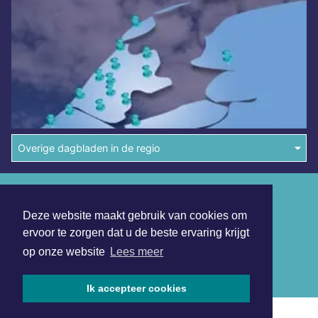
Overige dagbladen in de regio
Algemene voorwaarden
Deze website maakt gebruik van cookies om
Disclaimer
ervoor te zorgen dat u de beste ervaring krijgt
Privacy Statement
op onze website
Lees meer
Copyright (c) 2026 | Sneekerdagblad.nl - Alle rechten
voorbehouden
Ik accepteer cookies