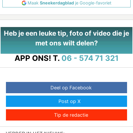
Maak
Sneekerdagblad
je Google-favoriet
Heb je een leuke tip, foto of video die je
met ons wilt delen?
APP ONS!
T.
06 - 574 71 321
Deel op Facebook
Post op X
Tip de redactie