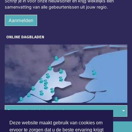
Schrijf je in voor onze nieuwsbrief en krijg wekelijks een
samenvatting van alle gebeurtenissen uit jouw regio.
Aanmelden
ONLINE DAGBLADEN
Overige dagbladen in de regio
Deze website maakt gebruik van cookies om
Algemene voorwaarden
ervoor te zorgen dat u de beste ervaring krijgt