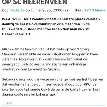
OP SC HEERENVEEN
Door
Redactie
op
10 mei 2025, 23:00 uur
Bron:
XYTO Media
WAALWIJK - RKC Waalwijk heeft de laatste plaats verlaten
dankzij de eerste overwinning in drie maanden. In de
thuiswedstrijd sloeg men toe tegen tien man van SC
Heerenveen: 3-1.
RKC kwam na tien minuten uit het niets op voorsprong.
Margaret verschalkte de vroeg uitgekomen Noppert in twee
instanties. Nog voor rust kwam Heerenveen vanaf de
penaltystip via Nicolaescu langszij na een onhandige
overtreding van Lelieveld op Smans.
Sebaoui kreeg rood vanwege een charge met gestrekt been en
dat versterkte het geloof in een goede afloop voor RKC. Een
kwartier voor tijd ramde Oukili de bal in de korte hoek en kort
daarna kopte invaller Lokesa raak.
rkc