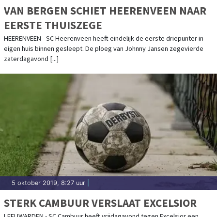
VAN BERGEN SCHIET HEERENVEEN NAAR
EERSTE THUISZEGE
HEERENVEEN - SC Heerenveen heeft eindelijk de eerste driepunter in
eigen huis binnen gesleept. De ploeg van Johnny Jansen zegevierde
zaterdagavond [...]
5 oktober 2019, 8:27 uur
|
STERK CAMBUUR VERSLAAT EXCELSIOR
LEEUWARDEN - SC Cambuur heeft vrijdagavond tegen Excelsior een