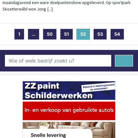
maandagavond een ware doelpuntenshow opgeleverd. Op sportpark
Skoatterwâld won Jong [...]
1
...
50
51
52
(current)
53
54