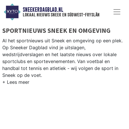
SNEEKERDAGBLAD.NL
lokaal nieuws sneek en súdwest-fryslân
SPORTNIEUWS SNEEK EN OMGEVING
Al het sportnieuws uit Sneek en omgeving op een plek.
Op Sneeker Dagblad vind je uitslagen,
wedstrijdverslagen en het laatste nieuws over lokale
sportclubs en sportevenementen. Van voetbal en
handbal tot tennis en atletiek - wij volgen de sport in
Sneek op de voet.
LOKALE SPORT SNEEK
Van SC Sneek en ZWG Sneek tot zeilen tijdens
Sneekweek en schaatsen op de Friese meren — sport in
Sneek is onlosmakelijk verbonden met het Friese water.
Blijf op de hoogte van alle sportieve uitslagen en
prestaties in Sneek.