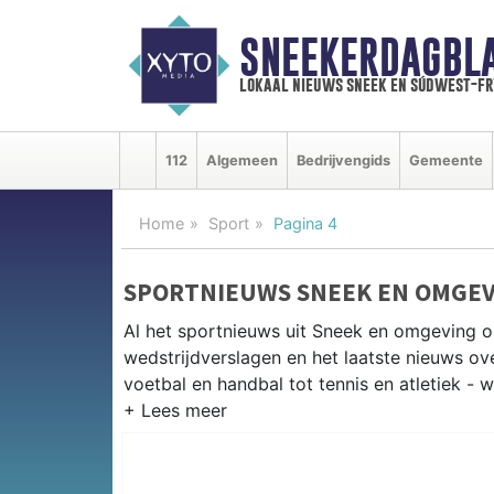
SNEEKERDAGBL
lokaal nieuws sneek en súdwest-f
112
Algemeen
Bedrijvengids
Gemeente
Home
Sport
Pagina 4
SPORTNIEUWS SNEEK EN OMGE
Al het sportnieuws uit Sneek en omgeving o
wedstrijdverslagen en het laatste nieuws o
voetbal en handbal tot tennis en atletiek - 
LOKALE SPORT SNEEK
Van SC Sneek en ZWG Sneek tot zeilen tijd