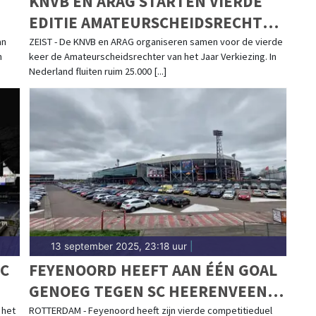
KNVB EN ARAG STARTEN VIERDE
EDITIE AMATEURSCHEIDSRECHTER
VAN HET JAAR VERKIEZING
an
ZEIST - De KNVB en ARAG organiseren samen voor de vierde
n
keer de Amateurscheidsrechter van het Jaar Verkiezing. In
Nederland fluiten ruim 25.000 [...]
13 september 2025, 23:18 uur
|
EC
FEYENOORD HEEFT AAN ÉÉN GOAL
GENOEG TEGEN SC HEERENVEEN
EN BLIJFT WINNEN
 het
ROTTERDAM - Feyenoord heeft zijn vierde competitieduel