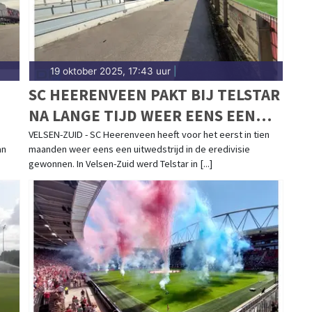
19 oktober 2025, 17:43 uur
|
SC HEERENVEEN PAKT BIJ TELSTAR
NA LANGE TIJD WEER EENS EEN
UITZEGE
VELSEN-ZUID - SC Heerenveen heeft voor het eerst in tien
an
maanden weer eens een uitwedstrijd in de eredivisie
gewonnen. In Velsen-Zuid werd Telstar in [...]