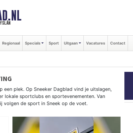
AD.NL
ryslân
Regionaal
Specials
Sport
Uitgaan
Vacatures
Contact
VING
p een plek. Op Sneeker Dagblad vind je uitslagen,
ver lokale sportclubs en sportevenementen. Van
wij volgen de sport in Sneek op de voet.
ens Sneekweek en schaatsen op de Friese meren —