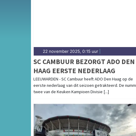
sport in Sneek is onlosmakelijk verbonden me
sportieve uitslagen en prestaties in Sneek.
22 november 2025, 0:15 uur
|
SC CAMBUUR BEZORGT ADO DEN
HAAG EERSTE NEDERLAAG
LEEUWARDEN - SC Cambuur heeft ADO Den Haag op de
eerste nederlaag van dit seizoen getrakteerd. De num
twee van de Keuken Kampioen Divisie [...]