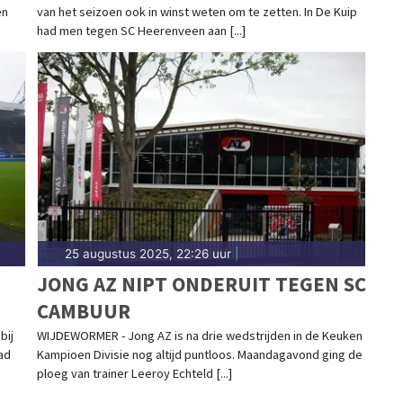
en
van het seizoen ook in winst weten om te zetten. In De Kuip
had men tegen SC Heerenveen aan [...]
25 augustus 2025, 22:26 uur
|
JONG AZ NIPT ONDERUIT TEGEN SC
CAMBUUR
bij
WIJDEWORMER - Jong AZ is na drie wedstrijden in de Keuken
ad
Kampioen Divisie nog altijd puntloos. Maandagavond ging de
ploeg van trainer Leeroy Echteld [...]