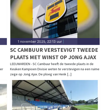
t het Friese water. Blijf op de hoogte van alle
1 november 2025, 22:13 uur
|
SC CAMBUUR VERSTEVIGT TWEEDE
PLAATS MET WINST OP JONG AJAX
LEEUWARDEN - SC Cambuur heeft de tweede plaats in de
mer
Keuken Kampioen Divisie weten te verstevigen na een ruime
zege op Jong Ajax. De ploeg van Henk [...]