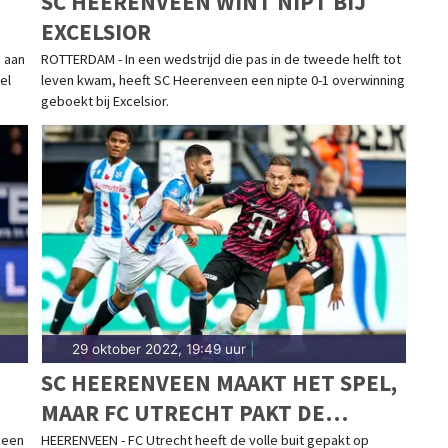
SC HEERENVEEN WINT NIPT BIJ
EXCELSIOR
 aan
ROTTERDAM - In een wedstrijd die pas in de tweede helft tot
el
leven kwam, heeft SC Heerenveen een nipte 0-1 overwinning
geboekt bij Excelsior.
29 oktober 2022, 19:49 uur
|
SC HEERENVEEN MAAKT HET SPEL,
MAAR FC UTRECHT PAKT DE
PUNTEN
 een
HEERENVEEN - FC Utrecht heeft de volle buit gepakt op