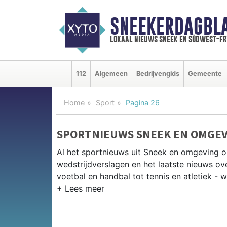
SNEEKERDAGBL
lokaal nieuws sneek en súdwest-f
112
Algemeen
Bedrijvengids
Gemeente
Home
Sport
Pagina 26
SPORTNIEUWS SNEEK EN OMGE
Al het sportnieuws uit Sneek en omgeving o
wedstrijdverslagen en het laatste nieuws o
voetbal en handbal tot tennis en atletiek - 
LOKALE SPORT SNEEK
Van SC Sneek en ZWG Sneek tot zeilen tijd