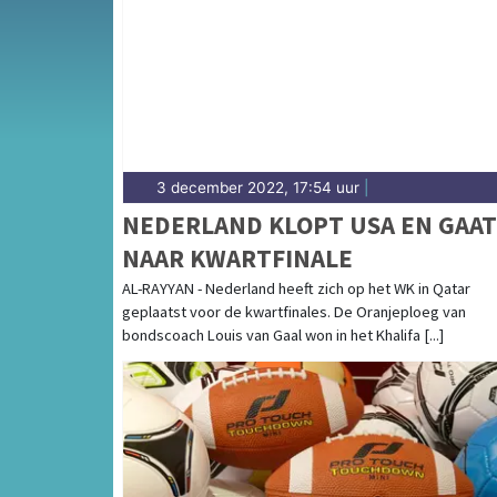
sport in Sneek is onlosmakelijk verbonden me
sportieve uitslagen en prestaties in Sneek.
3 december 2022, 17:54 uur
|
NEDERLAND KLOPT USA EN GAAT
NAAR KWARTFINALE
AL-RAYYAN - Nederland heeft zich op het WK in Qatar
geplaatst voor de kwartfinales. De Oranjeploeg van
bondscoach Louis van Gaal won in het Khalifa [...]