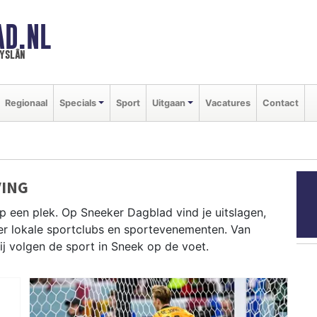
AD.NL
ryslân
Regionaal
Specials
Sport
Uitgaan
Vacatures
Contact
VING
p een plek. Op Sneeker Dagblad vind je uitslagen,
ver lokale sportclubs en sportevenementen. Van
wij volgen de sport in Sneek op de voet.
ens Sneekweek en schaatsen op de Friese meren —