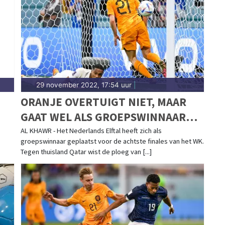
t het Friese water. Blijf op de hoogte van alle
29 november 2022, 17:54 uur
|
ORANJE OVERTUIGT NIET, MAAR
GAAT WEL ALS GROEPSWINNAAR
NAAR ACHTSTE FINALES
AL KHAWR - Het Nederlands Elftal heeft zich als
groepswinnaar geplaatst voor de achtste finales van het WK.
Tegen thuisland Qatar wist de ploeg van [...]