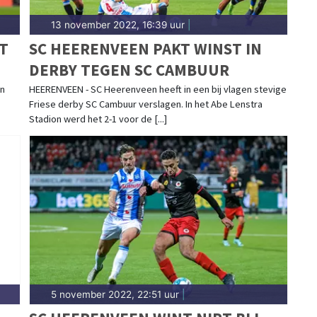
13 november 2022, 16:39 uur
|
T
SC HEERENVEEN PAKT WINST IN
DERBY TEGEN SC CAMBUUR
en
HEERENVEEN - SC Heerenveen heeft in een bij vlagen stevige
Friese derby SC Cambuur verslagen. In het Abe Lenstra
Stadion werd het 2-1 voor de [...]
5 november 2022, 22:51 uur
|