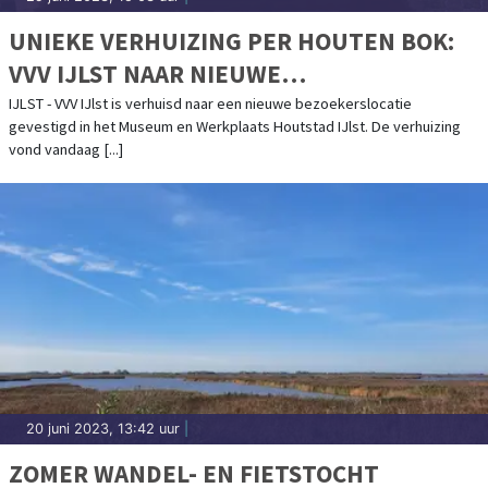
UNIEKE VERHUIZING PER HOUTEN BOK:
VVV IJLST NAAR NIEUWE
BEZOEKERSLOCATIE
IJLST - VVV IJlst is verhuisd naar een nieuwe bezoekerslocatie
gevestigd in het Museum en Werkplaats Houtstad IJlst. De verhuizing
vond vandaag [...]
20 juni 2023, 13:42 uur
|
ZOMER WANDEL- EN FIETSTOCHT