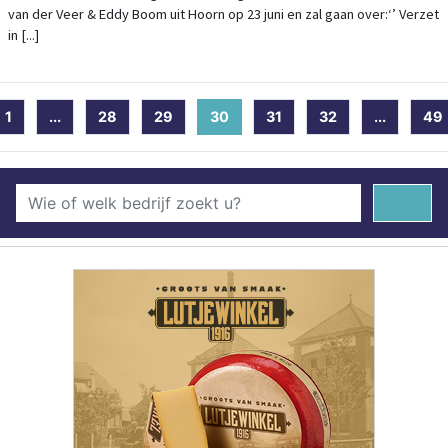
van der Veer & Eddy Boom uit Hoorn op 23 juni en zal gaan over:‘’ Verzet
in [...]
1
...
28
29
30
(current)
31
32
...
49