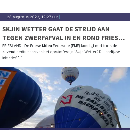
28 augustus 2023, 12:27 uur
|
SKJIN WETTER GAAT DE STRIJD AAN
TEGEN ZWERFAFVAL IN EN ROND FRIESE
WATEREN
FRIESLAND - De Friese Milieu Federatie (FMF) kondigt met trots de
zevende editie aan van het opruimfestijn ‘Skjin Wetter’. Dit jaarlijkse
initiatief [...]