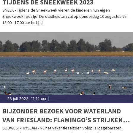
TIJDENS DE SNEEKWEEK 2023
SNEEK - Tijdens de Sneekweek vieren de kinderen hun eigen
Sneekweek feestje. De stadhuistuin zal op donderdag 10 augustus van
13.00 - 17.00 uur het [...]
28 juli 2023, 11:12 uur
|
BIJZONDER BEZOEK VOOR WATERLAND
VAN FRIESLAND: FLAMINGO’S STRIJKEN
NEER
SUDWEST-FRYSLAN - Nu het vakantieseizoen volop is losgebarsten,