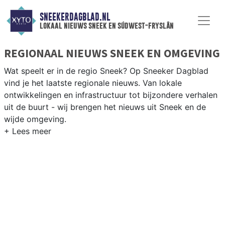
SNEEKERDAGBLAD.NL
lokaal nieuws sneek en súdwest-fryslân
REGIONAAL NIEUWS SNEEK EN OMGEVING
Wat speelt er in de regio Sneek? Op Sneeker Dagblad
vind je het laatste regionale nieuws. Van lokale
ontwikkelingen en infrastructuur tot bijzondere verhalen
uit de buurt - wij brengen het nieuws uit Sneek en de
wijde omgeving.
REGIONIEUWS SNEEK
Naast Sneek volgen wij ook het nieuws uit Bolsward,
Workum, IJlst en andere gemeenten in Sudwest-Fryslân.