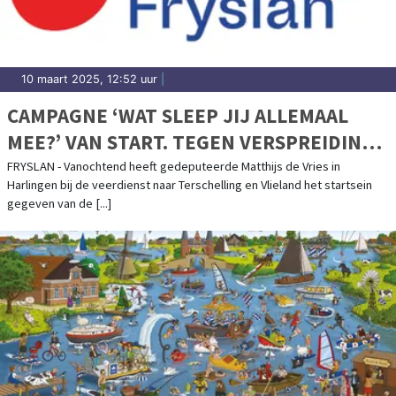
10 maart 2025, 12:52 uur
|
CAMPAGNE ‘WAT SLEEP JIJ ALLEMAAL
MEE?’ VAN START. TEGEN VERSPREIDING
VAN INVASIEVE EXOTEN OP DE
FRYSLAN - Vanochtend heeft gedeputeerde Matthijs de Vries in
Harlingen bij de veerdienst naar Terschelling en Vlieland het startsein
WADDENEILANDEN
gegeven van de [...]