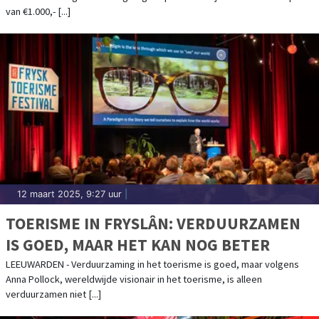
van €1.000,- [...]
12 maart 2025, 9:27 uur
|
TOERISME IN FRYSLÂN: VERDUURZAMEN
IS GOED, MAAR HET KAN NOG BETER
LEEUWARDEN - Verduurzaming in het toerisme is goed, maar volgens
Anna Pollock, wereldwijde visionair in het toerisme, is alleen
verduurzamen niet [...]