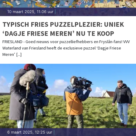
10 maart 2025, 11:06 uur
|
TYPISCH FRIES PUZZELPLEZIER: UNIEK
‘DAGJE FRIESE MEREN’ NU TE KOOP
FRIESLAND - Goed nieuws voor puzzelliefhebbers en Fryslân-fans! VVV
Waterland van Friesland heeft de exclusieve puzzel ‘Dagje Friese
Meren’ [...]
6 maart 2025, 12:25 uur
|