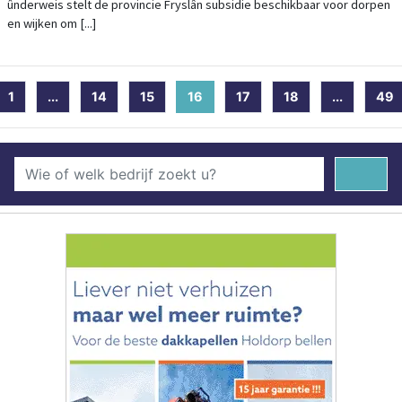
ûnderweis stelt de provincie Fryslân subsidie beschikbaar voor dorpen
en wijken om [...]
1
...
14
15
16
(current)
17
18
...
49