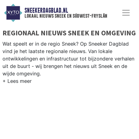
SNEEKERDAGBLAD.NL
lokaal nieuws sneek en súdwest-fryslân
REGIONAAL NIEUWS SNEEK EN OMGEVING
Wat speelt er in de regio Sneek? Op Sneeker Dagblad
vind je het laatste regionale nieuws. Van lokale
ontwikkelingen en infrastructuur tot bijzondere verhalen
uit de buurt - wij brengen het nieuws uit Sneek en de
wijde omgeving.
REGIONIEUWS SNEEK
Naast Sneek volgen wij ook het nieuws uit Bolsward,
Workum, IJlst en andere gemeenten in Sudwest-Fryslân.