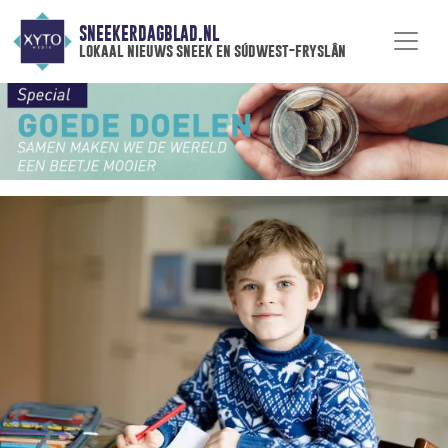
SNEEKERDAGBLAD.NL
lokaal nieuws sneek en súdwest-fryslân