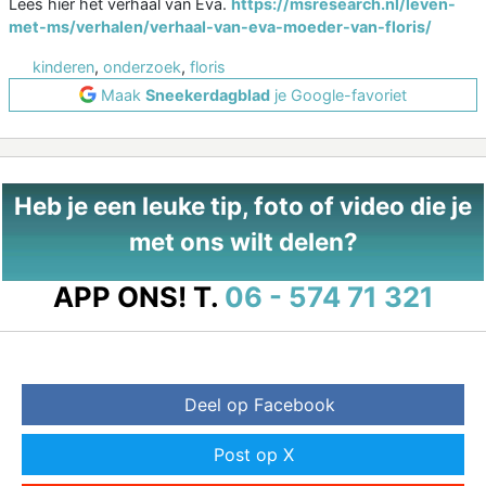
Lees hier het verhaal van Eva.
https://msresearch.nl/leven-
met-ms/verhalen/verhaal-van-eva-moeder-van-floris/
kinderen
,
onderzoek
,
floris
Maak
Sneekerdagblad
je Google-favoriet
Heb je een leuke tip, foto of video die je
met ons wilt delen?
APP ONS!
T.
06 - 574 71 321
Deel op Facebook
Post op X