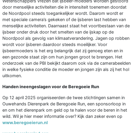
Wetenschappers vrezen dat ijsbeer-moeders worden gestoord
door menselijke activiteiten die in intensiteit toenemen doordat
de Noordpool steeds toegankelijker wordt. Daarom wordt er
met speciale camera’s gekeken of de ijsberen last hebben van
menselijke activiteiten. Daarnaast staat het voortbestaan van de
ijsbeer onder druk door het smelten van de ijskap op de
Noordpool als gevolg van klimaatverandering. Jagen op robben
wordt voor ijsberen daardoor steeds moeilijker. Voor
ijsbeermoeders is het erg belangrijk dat zij genoeg eten en in
een gezonde staat zijn om hun jongen groot te brengen. Het
onderzoek van de PBI bekijkt daarom ook via de camerabeelden
in welke fysieke conditie de moeder en jongen zijn als zij het hol
uitkomen.
Handen ineengeslagen voor de Beregoeie Run
Op 12 april 2025 organiseerden de twee stichtingen samen in
Ouwehands Dierenpark de Beregoeie Run, een sponsorloop in
en om het dierenpark om geld op te halen voor de beren in het
wild. Wil je hier meer informatie over? Kijk dan zeker even op
www.beregoeierun.nl