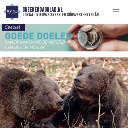
SNEEKERDAGBLAD.NL
lokaal nieuws sneek en súdwest-fryslân