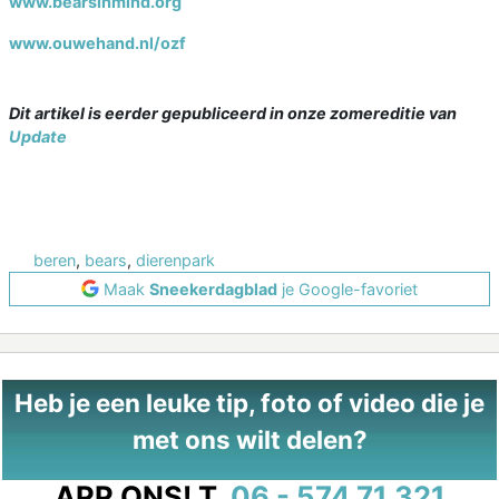
www.bearsinmind.org
www.ouwehand.nl/ozf
Dit artikel is eerder gepubliceerd in onze zomereditie van
Update
beren
,
bears
,
dierenpark
Maak
Sneekerdagblad
je Google-favoriet
Heb je een leuke tip, foto of video die je
met ons wilt delen?
APP ONS!
T.
06 - 574 71 321