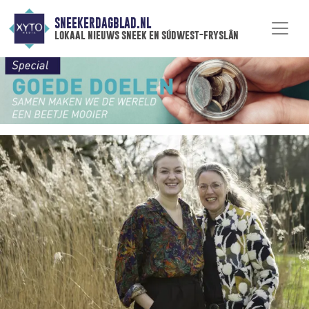
SNEEKERDAGBLAD.NL
lokaal nieuws sneek en súdwest-fryslân