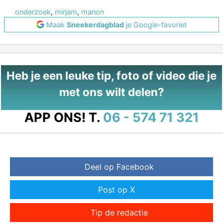
onderzoek
,
mirjam
,
manon
Maak
Sneekerdagblad
je Google-favoriet
Heb je een leuke tip, foto of video die je
met ons wilt delen?
APP ONS!
T.
06 - 574 71 321
Deel op Facebook
Post op X
Tip de redactie