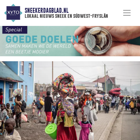
SNEEKERDAGBLAD.NL
lokaal nieuws sneek en súdwest-fryslân