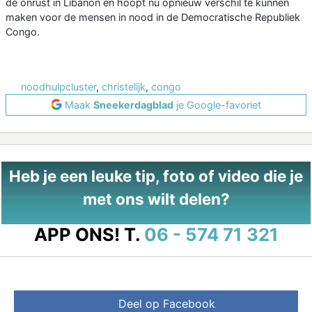
de onrust in Libanon en hoopt nu opnieuw verschil te kunnen
maken voor de mensen in nood in de Democratische Republiek
Congo.
noodhulpcluster
,
christelijk
,
congo
Maak
Sneekerdagblad
je Google-favoriet
Heb je een leuke tip, foto of video die je
met ons wilt delen?
APP ONS!
T.
06 - 574 71 321
Deel op Facebook