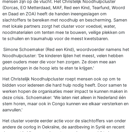
mensen zijn op de vlucht. Het Christelijk Noodhulpcluster
(Dorcas, EO Metterdaad, MAF, Red een Kind, Tearfund, Woord
en Daad en ZOA) heeft de handen ineengeslagen om
slachtoffers te bereiken met noodhulp en bescherming. Samen
met lokale partners zorgt het cluster voor voedsel, water,
noodmaterialen om tenten mee te bouwen, veilige plekken om
te schuilen en traumahulp voor de meest kwetsbaren.
Simone Schoemaker (Red een Kind), woordvoerder namens het
Noodhulpcluster: 'De kinderen lijden het meest, velen hebben
geen ouders meer die voor hen zorgen. Ze doen mee aan
plunderingen in de hoop iets te eten te krijgen.'
Het Christelijk Noodhulpcluster roept mensen ook op om te
bidden voor iedereen die hard hulp nodig heeft. Door samen te
werken hopen de organisaties meer impact te kunnen maken in
deze crisis. Schoemaker: 'We laten niet alleen in Nederland één
stem horen, maar ook in Congo kunnen we elkaar versterken en
aanvullen.'
Het cluster voerde eerder actie voor de slachtoffers van onder
andere de oorlog in Oekraïne, de aardbeving in Syrië en recent