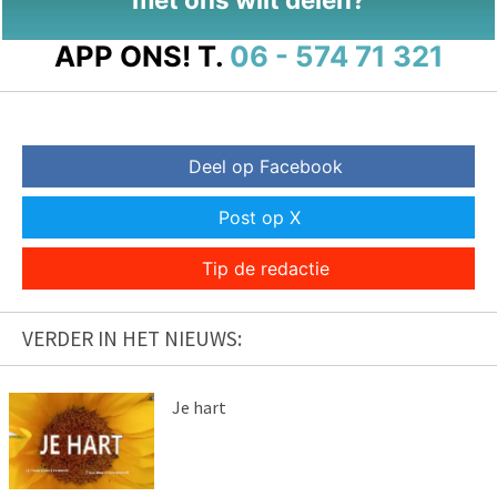
APP ONS!
T.
06 - 574 71 321
Deel op Facebook
Post op X
Tip de redactie
VERDER IN HET NIEUWS:
Je hart