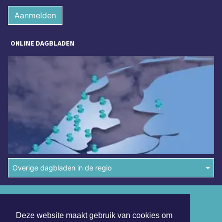
Aanmelden
ONLINE DAGBLADEN
Overige dagbladen in de regio
Algemene voorwaarden
Deze website maakt gebruik van cookies om
Disclaimer