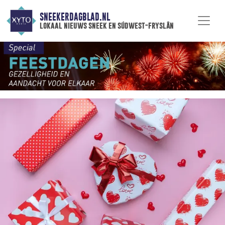
SNEEKERDAGBLAD.NL
lokaal nieuws sneek en súdwest-fryslân