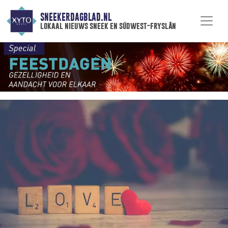
SNEEKERDAGBLAD.NL
lokaal nieuws sneek en súdwest-fryslân