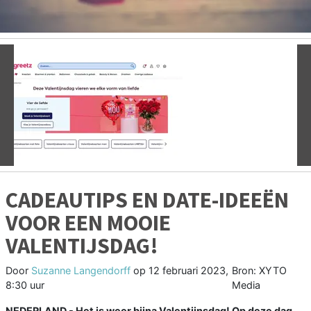
Vorige
V
CADEAUTIPS EN DATE-IDEEËN
VOOR EEN MOOIE
VALENTIJSDAG!
Door
Suzanne Langendorff
op
12 februari 2023,
Bron: XYTO
8:30 uur
Media
NEDERLAND - Het is weer bijna Valentijnsdag! Op deze dag