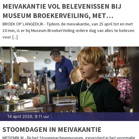
MEIVAKANTIE VOL BELEVENISSEN BIJ
MUSEUM BROEKERVEILING, MET
BIJZONDERE VOGELEXCURSIES DOOR HET
BROEK OP LANGEDIJK - Tijdens de meivakantie, van 25 april tot en met
10 mei, is er bij Museum BroekerVeiling iedere dag van alles te beleven
OOSTERDELGEBIED
voor [...]
14 april 2026, 9:11 uur
|
STOOMDAGEN IN MEIVAKANTIE
MEDEMBLIK - Bij het Stoommachinemuseum, gevestigd in het voormalig