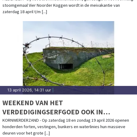
stoomgemaal Vier Noorder Koggen wordt in de meivakantie van
zaterdag 18 april t/m [...]
13 april 2026, 14:31 uur
|
WEEKEND VAN HET
VERDEDIGINGSERFGOED OOK IN
KAZEMATTENMUSEUM
KORNWERDERZAND - Op zaterdag 18 en zondag 19 april 2026 openen
honderden forten, vestingen, bunkers en waterlinies hun massieve
deuren voor het grote [...]