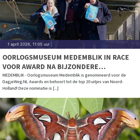
1 april 2026, 11:05 uur
|
OORLOGSMUSEUM MEDEMBLIK IN RACE
VOOR AWARD NA BIJZONDERE
ERKENNING
MEDEMBLIK - Oorlogsmuseum Medemblik is genomineerd voor de
DagjeWeg.NL Awards en behoort tot de top 20 uitjes van Noord-
Holland! Deze nominatie is [...]