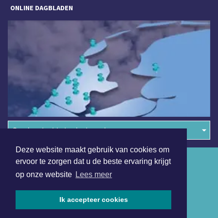
ONLINE DAGBLADEN
Overige dagbladen in de regio
Deze website maakt gebruik van cookies om
Algemene voorwaarden
ervoor te zorgen dat u de beste ervaring krijgt
op onze website
Lees meer
Disclaimer
Privacy Statement
Ik accepteer cookies
Copyright (c) 2026 | Sneekerdagblad.nl - Alle rechten