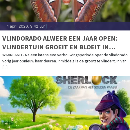
1 april 2026, 9:42 uur
|
VLINDORADO ALWEER EEN JAAR OPEN:
VLINDERTUIN GROEIT EN BLOEIT IN
WAARLAND
WAARLAND - Na een intensieve verbouwingsperiode opende Vlindorado
vorig jaar opnieuw haar deuren. Inmiddels is de grootste vlindertuin van
[...]