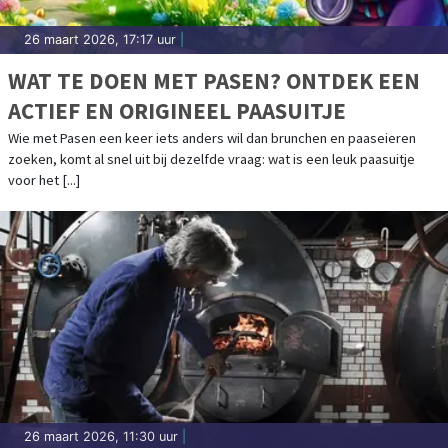
26 maart 2026, 17:17 uur
|
WAT TE DOEN MET PASEN? ONTDEK EEN
ACTIEF EN ORIGINEEL PAASUITJE
Wie met Pasen een keer iets anders wil dan brunchen en paaseieren
zoeken, komt al snel uit bij dezelfde vraag: wat is een leuk paasuitje
voor het [...]
26 maart 2026, 11:30 uur
|