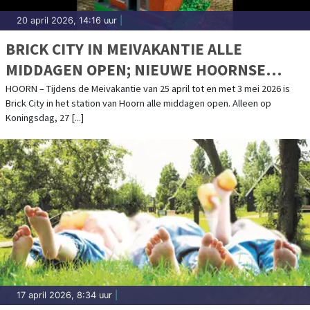
20 april 2026, 14:16 uur
|
BRICK CITY IN MEIVAKANTIE ALLE
MIDDAGEN OPEN; NIEUWE HOORNSE
GEBOUWEN VAN LEGO
HOORN – Tijdens de Meivakantie van 25 april tot en met 3 mei 2026 is
Brick City in het station van Hoorn alle middagen open. Alleen op
Koningsdag, 27 [...]
17 april 2026, 8:34 uur
|