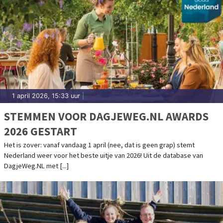
1 april 2026, 15:33 uur
|
STEMMEN VOOR DAGJEWEG.NL AWARDS
2026 GESTART
Het is zover: vanaf vandaag 1 april (nee, dat is geen grap) stemt
Nederland weer voor het beste uitje van 2026! Uit de database van
DagjeWeg.NL met [...]