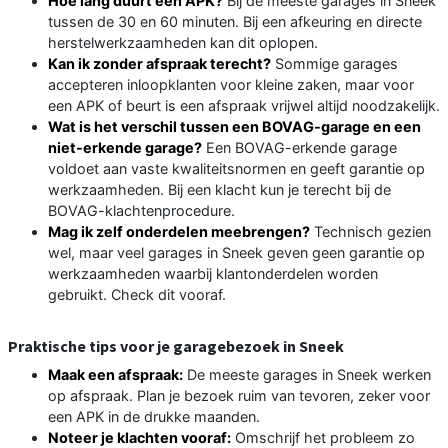
Hoe lang duurt een APK?
Bij de meeste garages in Sneek
tussen de 30 en 60 minuten. Bij een afkeuring en directe
herstelwerkzaamheden kan dit oplopen.
Kan ik zonder afspraak terecht?
Sommige garages
accepteren inloopklanten voor kleine zaken, maar voor
een APK of beurt is een afspraak vrijwel altijd noodzakelijk.
Wat is het verschil tussen een BOVAG-garage en een
niet-erkende garage?
Een BOVAG-erkende garage
voldoet aan vaste kwaliteitsnormen en geeft garantie op
werkzaamheden. Bij een klacht kun je terecht bij de
BOVAG-klachtenprocedure.
Mag ik zelf onderdelen meebrengen?
Technisch gezien
wel, maar veel garages in Sneek geven geen garantie op
werkzaamheden waarbij klantonderdelen worden
gebruikt. Check dit vooraf.
Praktische tips voor je garagebezoek in Sneek
Maak een afspraak:
De meeste garages in Sneek werken
op afspraak. Plan je bezoek ruim van tevoren, zeker voor
een APK in de drukke maanden.
Noteer je klachten vooraf:
Omschrijf het probleem zo