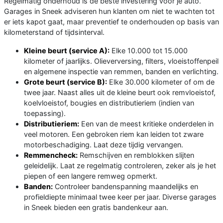
Regelmatig onderhoud is de beste investering voor je auto.
Garages in Sneek adviseren hun klanten om niet te wachten tot
er iets kapot gaat, maar preventief te onderhouden op basis van
kilometerstand of tijdsinterval.
Kleine beurt (service A):
Elke 10.000 tot 15.000
kilometer of jaarlijks. Olieverversing, filters, vloeistoffenpeil
en algemene inspectie van remmen, banden en verlichting.
Grote beurt (service B):
Elke 30.000 kilometer of om de
twee jaar. Naast alles uit de kleine beurt ook remvloeistof,
koelvloeistof, bougies en distributieriem (indien van
toepassing).
Distributieriem:
Een van de meest kritieke onderdelen in
veel motoren. Een gebroken riem kan leiden tot zware
motorbeschadiging. Laat deze tijdig vervangen.
Remmencheck:
Remschijven en remblokken slijten
geleidelijk. Laat ze regelmatig controleren, zeker als je het
piepen of een langere remweg opmerkt.
Banden:
Controleer bandenspanning maandelijks en
profieldiepte minimaal twee keer per jaar. Diverse garages
in Sneek bieden een gratis bandenkeur aan.