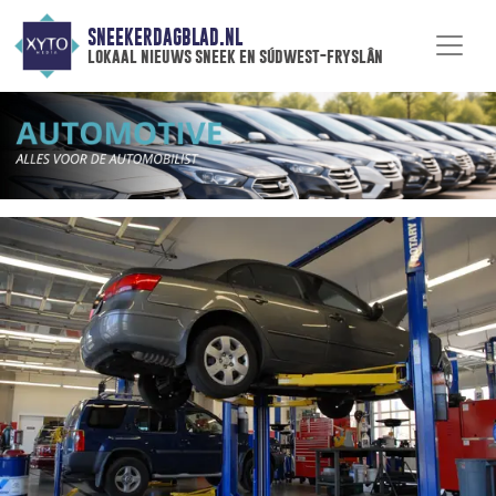
SNEEKERDAGBLAD.NL
lokaal nieuws sneek en súdwest-fryslân