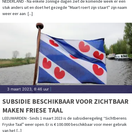
(WINTERSE) BUIEN
NEDERLAND - Na enkele zonnige dagen ziet de komende week er een
stuk anders uit en doet het gezegde "Maart roert zijn staart" zijn naam
weer eer aan. [...]
3 maart 2023, 8:46 uur
|
SUBSIDIE BESCHIKBAAR VOOR ZICHTBAAR
MAKEN FRIESE TAAL
LEEUWARDEN - Sinds 1 maart 2023 is de subsidieregeling “Sichtberens
Fryske Taal” weer open. Er is € 100.000 beschikbaar voor meer gebruik
van het [...]