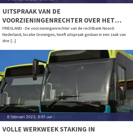
UITSPRAAK VAN DE
VOORZIENINGENRECHTER OVER HET
DODEN VAN STEENMARTERS IN FRYSLÂN
FRIESLAND - De voorzieningenrechter van de rechtbank Noord-
Nederland, locatie Groningen, heeft uitspraak gedaan in een zaak van
drie [...]
6 februari 2023, 6:01 uur
|
VOLLE WERKWEEK STAKING IN