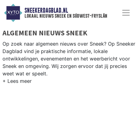
SNEEKERDAGBLAD.NL
lokaal nieuws sneek en súdwest-fryslân
ALGEMEEN NIEUWS SNEEK
Op zoek naar algemeen nieuws over Sneek? Op Sneeker
Dagblad vind je praktische informatie, lokale
ontwikkelingen, evenementen en het weerbericht voor
Sneek en omgeving. Wij zorgen ervoor dat jij precies
weet wat er speelt.
PRAKTISCHE INFORMATIE SNEEK
Van werkzaamheden op de A7 en de Waterpoort tot
evenementen als de Sneekweek en het weersbericht
voor de regio Sneek en de Friese meren.