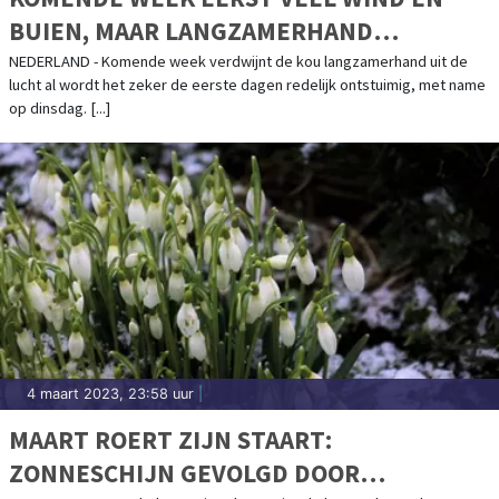
BUIEN, MAAR LANGZAMERHAND
TEMPERATUURSTIJGING
NEDERLAND - Komende week verdwijnt de kou langzamerhand uit de
lucht al wordt het zeker de eerste dagen redelijk ontstuimig, met name
op dinsdag. [...]
4 maart 2023, 23:58 uur
|
MAART ROERT ZIJN STAART:
ZONNESCHIJN GEVOLGD DOOR