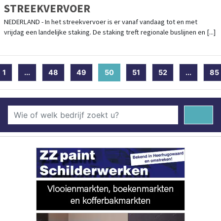
STREEKVERVOER
NEDERLAND - In het streekvervoer is er vanaf vandaag tot en met
vrijdag een landelijke staking. De staking treft regionale buslijnen en [...]
1
...
48
49
50
(current)
51
52
...
85