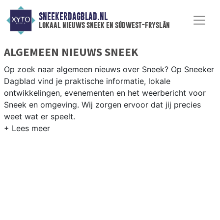
SNEEKERDAGBLAD.NL
lokaal nieuws sneek en súdwest-fryslân
ALGEMEEN NIEUWS SNEEK
Op zoek naar algemeen nieuws over Sneek? Op Sneeker
Dagblad vind je praktische informatie, lokale
ontwikkelingen, evenementen en het weerbericht voor
Sneek en omgeving. Wij zorgen ervoor dat jij precies
weet wat er speelt.
PRAKTISCHE INFORMATIE SNEEK
Van werkzaamheden op de A7 en de Waterpoort tot
evenementen als de Sneekweek en het weersbericht
voor de regio Sneek en de Friese meren.