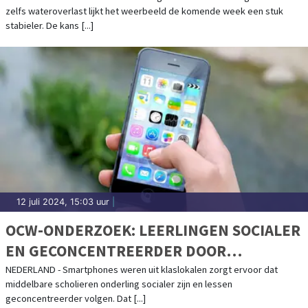
zelfs wateroverlast lijkt het weerbeeld de komende week een stuk
stabieler. De kans [...]
12 juli 2024, 15:03 uur
|
OCW-ONDERZOEK: LEERLINGEN SOCIALER
EN GECONCENTREERDER DOOR
MOBIELTJESAFSPRAAK
NEDERLAND - Smartphones weren uit klaslokalen zorgt ervoor dat
middelbare scholieren onderling socialer zijn en lessen
geconcentreerder volgen. Dat [...]