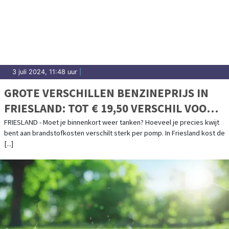
3 juli 2024, 11:48 uur
|
GROTE VERSCHILLEN BENZINEPRIJS IN
FRIESLAND: TOT € 19,50 VERSCHIL VOOR
VOLLE TANK
FRIESLAND - Moet je binnenkort weer tanken? Hoeveel je precies kwijt
bent aan brandstofkosten verschilt sterk per pomp. In Friesland kost de
[...]