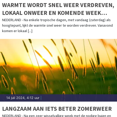
WARMTE WORDT SNEL WEER VERDREVEN,
LOKAAL ONWEER EN KOMENDE WEEK
KOELER
NEDERLAND - Na enkele tropische dagen, met vandaag (zaterdag) als
hoogtepunt, lijkt de warmte snel weer te worden verdreven. Vanavond
komen er lokaal [...]
14 juli 2024, 4:12 uur
|
LANGZAAM AAN IETS BETER ZOMERWEER
NEDERLAND - Na een zeer wisselvallige week met de nodige buien en