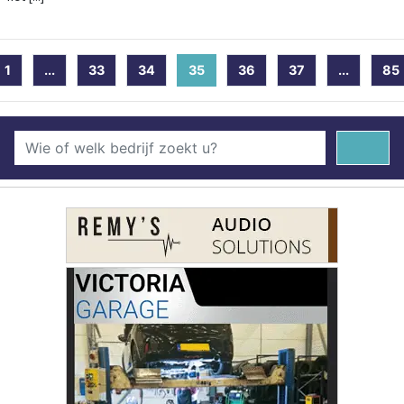
1
...
33
34
35
(current)
36
37
...
85