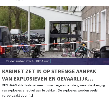
19 december 2024, 10:14 uur
|
KABINET ZET IN OP STRENGE AANPAK
VAN EXPLOSIEVEN EN GEVAARLIJK
VUURWERK
DEN HAAG - Het kabinet neemt maatregelen om de groeiende dreiging
van explosies effectief aan te pakken. De explosies worden veelal
veroorzaakt door [...]