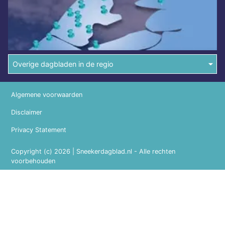
Overige dagbladen in de regio
Algemene voorwaarden
Disclaimer
Privacy Statement
Copyright (c) 2026 | Sneekerdagblad.nl - Alle rechten
voorbehouden