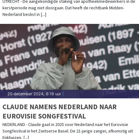
KERSTPERIODE
UTRECHT - De aangekondigde staking van apotheekmedewerkers in de
kerstperiode mag niet doorgaan. Dat heeft de rechtbank Midden-
Nederland beslist in [...]
20 december 2024, 6:19 uur
|
CLAUDE NAMENS NEDERLAND NAAR
EUROVISIE SONGFESTIVAL
NEDERLAND - Claude gaat in 2025 voor Nederland naar het Eurovisie
Songfestival in het Zwitserse Basel. De 21-jarige zanger, afkomstig uit
Enkhuizen, [...]