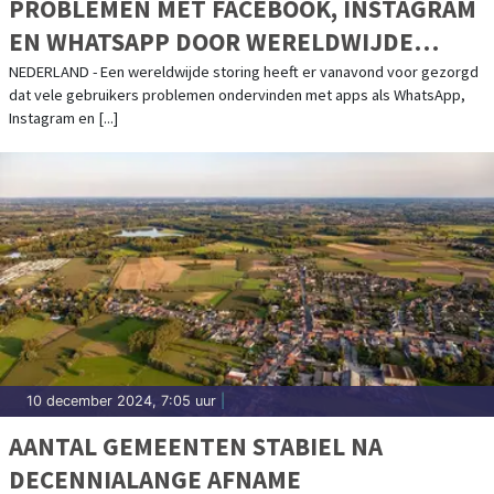
PROBLEMEN MET FACEBOOK, INSTAGRAM
EN WHATSAPP DOOR WERELDWIJDE
STORING
NEDERLAND - Een wereldwijde storing heeft er vanavond voor gezorgd
dat vele gebruikers problemen ondervinden met apps als WhatsApp,
Instagram en [...]
10 december 2024, 7:05 uur
|
AANTAL GEMEENTEN STABIEL NA
DECENNIALANGE AFNAME