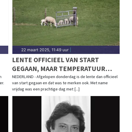
ese meren.
22 maart 2025, 11:49 uur
|
LENTE OFFICIEEL VAN START
GEGAAN, MAAR TEMPERATUUR
DOET STAPJE TERUG
n
NEDERLAND - Afgelopen donderdag is de lente dan officieel
er.
van start gegaan en dat was te merken ook. Met name
vrijdag was een prachtige dag met [...]