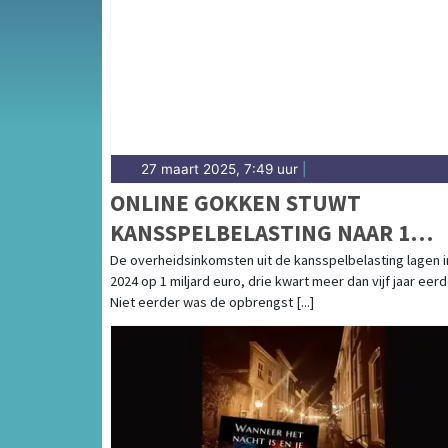
weersbericht voor de regio Sneek en de Fri
27 maart 2025, 7:49 uur
|
ONLINE GOKKEN STUWT
KANSSPELBELASTING NAAR 1
MILJARD EURO
De overheidsinkomsten uit de kansspelbelasting lagen i
2024 op 1 miljard euro, drie kwart meer dan vijf jaar eerd
Niet eerder was de opbrengst [...]