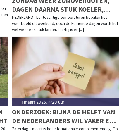
ZONDAG WEER ZONOVERGOTEN,
DAGEN DAARNA STUK KOELER,
teen
ro en
MAAR WEL DROOG
NEDERLAND - Lenteachtige temperaturen bepalen het
weerbeeld dit weekend, doch de komende dagen wordt het
wel weer een stuk koeler. Hierbij is er [...]
1 maart 2025, 4:20 uur
|
N
ONDERZOEK: BIJNA DE HELFT VAN
CHT
DE NEDERLANDERS WIL VAKER EEN
COMPLIMENT GEVEN
 20
Zaterdag 1 maart is het internationale complimentendag. Op