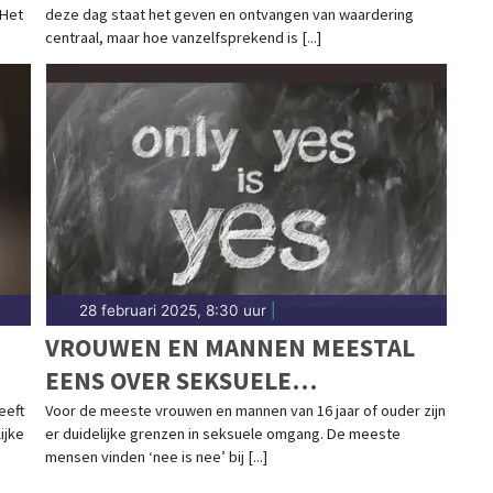
 Het
deze dag staat het geven en ontvangen van waardering
centraal, maar hoe vanzelfsprekend is [...]
28 februari 2025, 8:30 uur
|
VROUWEN EN MANNEN MEESTAL
EENS OVER SEKSUELE
OMGANGSVORMEN
eeft
Voor de meeste vrouwen en mannen van 16 jaar of ouder zijn
ijke
er duidelijke grenzen in seksuele omgang. De meeste
mensen vinden ‘nee is nee’ bij [...]