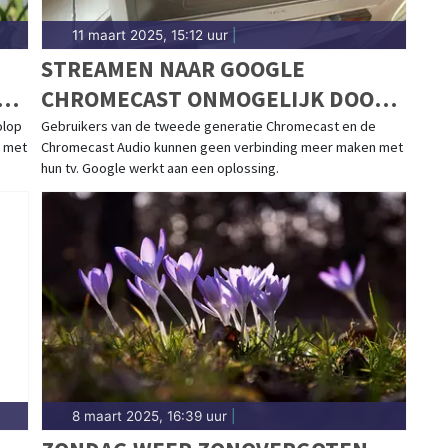
11 maart 2025, 15:12 uur
|
STREAMEN NAAR GOOGLE
CHROMECAST ONMOGELIJK DOOR
GROTE STORING
olop
Gebruikers van de tweede generatie Chromecast en de
d met
Chromecast Audio kunnen geen verbinding meer maken met
hun tv. Google werkt aan een oplossing.
8 maart 2025, 16:39 uur
|