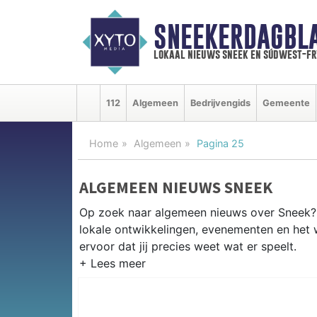
SNEEKERDAGBL
lokaal nieuws sneek en súdwest-f
112
Algemeen
Bedrijvengids
Gemeente
Home
Algemeen
Pagina 25
ALGEMEEN NIEUWS SNEEK
Op zoek naar algemeen nieuws over Sneek? 
lokale ontwikkelingen, evenementen en het
ervoor dat jij precies weet wat er speelt.
PRAKTISCHE INFORMATIE SNEEK
Van werkzaamheden op de A7 en de Waterpo