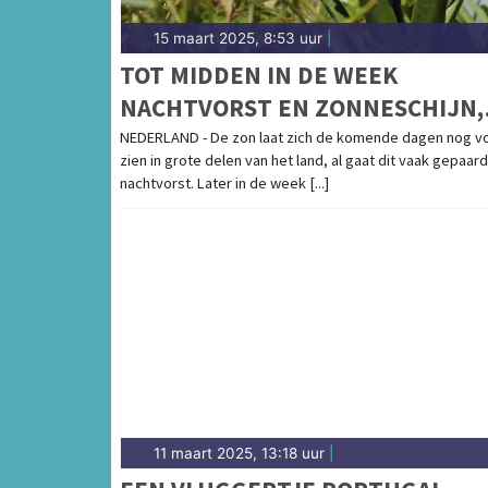
15 maart 2025, 8:53 uur
|
TOT MIDDEN IN DE WEEK
NACHTVORST EN ZONNESCHIJN,
DAARNA ZACHTER EN
NEDERLAND - De zon laat zich de komende dagen nog v
zien in grote delen van het land, al gaat dit vaak gepaar
WISSELVALLIGER
nachtvorst. Later in de week [...]
11 maart 2025, 13:18 uur
|