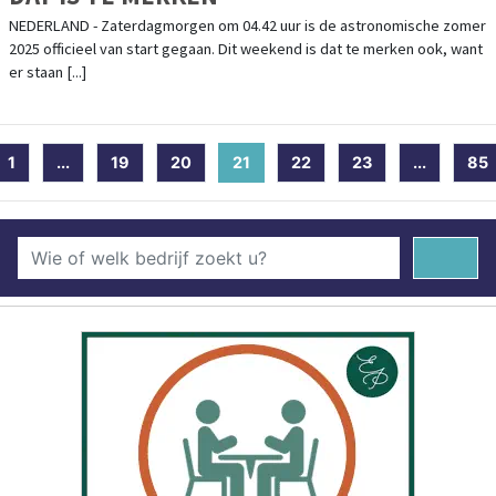
NEDERLAND - Zaterdagmorgen om 04.42 uur is de astronomische zomer
2025 officieel van start gegaan. Dit weekend is dat te merken ook, want
er staan [...]
1
...
19
20
21
(current)
22
23
...
85