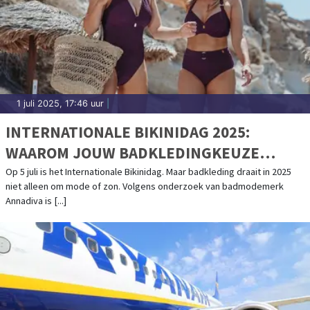
1 juli 2025, 17:46 uur
|
INTERNATIONALE BIKINIDAG 2025:
WAAROM JOUW BADKLEDINGKEUZE
ALLES ZEGT OVER JE ZELFBEELD
Op 5 juli is het Internationale Bikinidag. Maar badkleding draait in 2025
niet alleen om mode of zon. Volgens onderzoek van badmodemerk
Annadiva is [...]