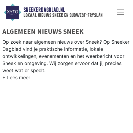
SNEEKERDAGBLAD.NL
lokaal nieuws sneek en súdwest-fryslân
ALGEMEEN NIEUWS SNEEK
Op zoek naar algemeen nieuws over Sneek? Op Sneeker
Dagblad vind je praktische informatie, lokale
ontwikkelingen, evenementen en het weerbericht voor
Sneek en omgeving. Wij zorgen ervoor dat jij precies
weet wat er speelt.
PRAKTISCHE INFORMATIE SNEEK
Van werkzaamheden op de A7 en de Waterpoort tot
evenementen als de Sneekweek en het weersbericht
voor de regio Sneek en de Friese meren.