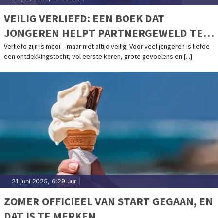
VEILIG VERLIEFD: EEN BOEK DAT
JONGEREN HELPT PARTNERGEWELD TE
HERKENNEN EN TE VOORKOMEN
Verliefd zijn is mooi – maar niet altijd veilig. Voor veel jongeren is liefde
een ontdekkingstocht, vol eerste keren, grote gevoelens en [...]
21 juni 2025, 6:29 uur
|
ZOMER OFFICIEEL VAN START GEGAAN, EN
DAT IS TE MERKEN