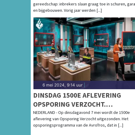
gereedschap: inbrekers slaan graag toe in schuren, gar
en bijgebouwen. Vorig jaar werden [...]
6 mei 2024, 9:14 uur
|
DINSDAG 1500E AFLEVERING
OPSPORING VERZOCHT.
DUIZENDEN ZAKEN OPGELOST
NEDERLAND - Op dinsdagavond 7 mei wordt de 1500e
aflevering van Opsporing Verzocht uitgezonden. Het
opsporingsprogramma van de AvroTros, dat in [...]