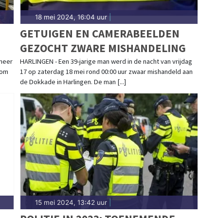
18 mei 2024, 16:04 uur
|
GETUIGEN EN CAMERABEELDEN
GEZOCHT ZWARE MISHANDELING
 meer
HARLINGEN - Een 39-jarige man werd in de nacht van vrijdag
 om
17 op zaterdag 18 mei rond 00:00 uur zwaar mishandeld aan
de Dokkade in Harlingen. De man [...]
15 mei 2024, 13:42 uur
|