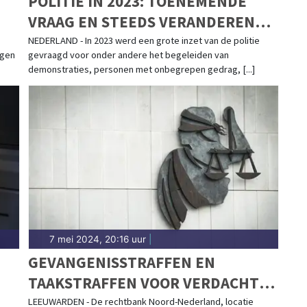
POLITIE IN 2023: TOENEMENDE
VRAAG EN STEEDS VERANDEREND
POLITIEWERK
NEDERLAND - In 2023 werd een grote inzet van de politie
ngen
gevraagd voor onder andere het begeleiden van
demonstraties, personen met onbegrepen gedrag, [...]
7 mei 2024, 20:16 uur
|
GEVANGENISSTRAFFEN EN
TAAKSTRAFFEN VOOR VERDACHTEN
AFVALDUMPING A7
LEEUWARDEN - De rechtbank Noord-Nederland, locatie