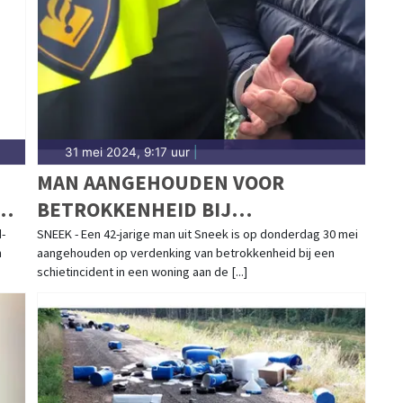
 het 112-nieuws.
31 mei 2024, 9:17 uur
|
MAN AANGEHOUDEN VOOR
G
BETROKKENHEID BIJ
SCHIETINCIDENT IN SNEEK
-
SNEEK - Een 42-jarige man uit Sneek is op donderdag 30 mei
n
aangehouden op verdenking van betrokkenheid bij een
schietincident in een woning aan de [...]