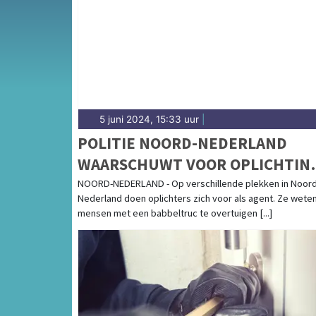
langs de Waterpoort — onze redactie brengt
5 juni 2024, 15:33 uur
|
POLITIE NOORD-NEDERLAND
WAARSCHUWT VOOR OPLICHTIN
DOOR NEPAGENTEN
NOORD-NEDERLAND - Op verschillende plekken in Noord
Nederland doen oplichters zich voor als agent. Ze wete
mensen met een babbeltruc te overtuigen [...]