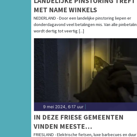
LANDELIJKE PINSTORING TREFT
MET NAME WINKELS
NEDERLAND - Door een landelijke pinstoring liepen er
donderdagavond veel betalingen mis. Van alle pinbetali
wordt dertig tot veertig [...]
9 mei 2024, 6:17 uur
|
IN DEZE FRIESE GEMEENTEN
VINDEN MEESTE
SCHUURINBRAKEN PLAATS
FRIESLAND - Elektrische fietsen, luxe barbecues en duur