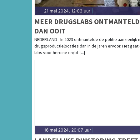
21 mei 2024, 12:03 uur
|
MEER DRUGSLABS ONTMANTELD
DAN OOIT
NEDERLAND - In 2023 ontmantelde de politie aanzienlijk
drugsproductielocaties dan in de jaren ervoor. Het gaat
labs voor heroïne en/of [...]
16 mei 2024, 20:07 uur
|