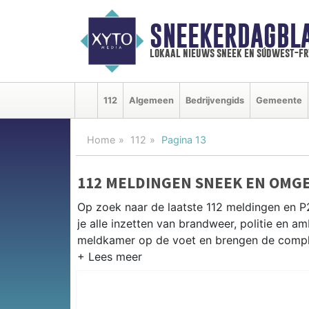
SNEEKERDAGBL
lokaal nieuws sneek en súdwest-f
112
Algemeen
Bedrijvengids
Gemeente
Home
112
Pagina 13
112 MELDINGEN SNEEK EN OMG
Op zoek naar de laatste 112 meldingen en 
je alle inzetten van brandweer, politie en 
meldkamer op de voet en brengen de complet
P2000 MELDINGEN SNEEK
Van incidenten op de A7 en de N354 tot mel