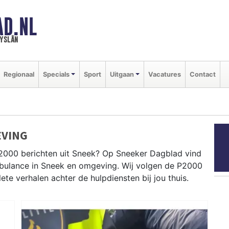
AD.NL
ryslân
Regionaal
Specials
Sport
Uitgaan
Vacatures
Contact
EVING
P2000 berichten uit Sneek? Op Sneeker Dagblad vind
ambulance in Sneek en omgeving. Wij volgen de P2000
e verhalen achter de hulpdiensten bij jou thuis.
dingen in Sneek centrum, IJlst, Scharnegoutum en