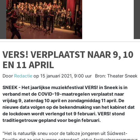
Vorige
V
VERS! VERPLAATST NAAR 9, 10
EN 11 APRIL
Door
Redactie
op
15 januari 2021, 9:00 uur
Bron: Theater Sneek
SNEEK - Het jaarlijkse muziekfestival VERS! in Sneek is in
verband met de COVID-19-maatregelen verplaatst naar
vrijdag 9, zaterdag 10 april en zondagmiddag 11 april. De
nieuwe data volgen op de bekendmaking van het kabinet dat
de lockdown wordt verlengd tot 9 februari. VERS! stond
traditiegetrouw gepland voor begin februari.
"Het is natuurlijk sneu voor de talloze jongeren uit Súdwest-
Fryslân dat ze niet kunnen optreden", aldus festivalprogrammeur