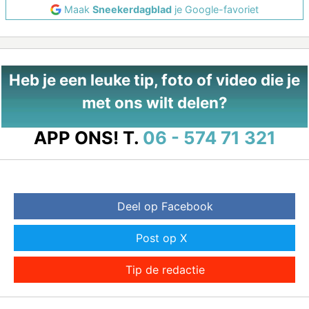
Maak
Sneekerdagblad
je Google-favoriet
Heb je een leuke tip, foto of video die je
met ons wilt delen?
APP ONS!
T.
06 - 574 71 321
Deel op Facebook
Post op X
Tip de redactie