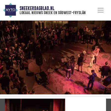
SNEEKERDAGBLAD.NL
lokaal nieuws sneek en súdwest-fryslân