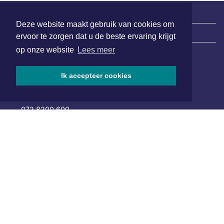
Deze website maakt gebruik van cookies om
|
Nieuws | Sport | Evenementen
ervoor te zorgen dat u de beste ervaring krijgt
op onze website
Lees meer
Hoofdvestiging:
Ik accepteer cookies
van Benthuizenlaan 1
1701 BZ Heerhugowaard
072 8200 600
redactie@xyto.nl
www.xyto.nl
SOCIAL MEDIA
NIEUWSBRIEF AANMELDEN
Schrijf je in voor onze nieuwsbrief en krijg wekelijks een
samenvatting van alle gebeurtenissen uit jouw regio.