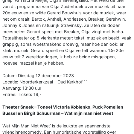
griep’ van Ischa Meijer, Olga’s lievelingslied. Het werd de titel
van dit programma van Olga Zuiderhoek over muziek uit haar
20e eeuw en ze wilde Gerard Bouwhuis voor de muziek, waar
het om draait: Bartok, Antheil, Andriessen, Breuker, Gershwin,
Johnny & Jones en natuurlijk Stravinsky. Ze laten de doden
meespelen: Gerard speelt met Breuker, Olga zingt met Ischa.
Totaaltheater op 5 vierkante meter: tekst, muziek en beeld, vaak
grappig, soms woestmakend droevig, maar hoe dan ook: er
klinkt muziek! Gerard speelt en Olga vertelt waarom. ‘De 20e
eeuw telt 2 wereldoorlogen, ik heb ze beide misgelopen,
hoeveel mazzel kan je hebben.
Datum: Dinsdag 12 december 2023
Locatie: Noorderkerkzaal - Oud Kerkhof 11
Aanvang: 13:30 uur
Entree: Tickets 19,-
Theater Sneek – Toneel Victoria Koblenko, Puck Pomelien
Bussel en Birgit Schuurman – Wat mijn man niet weet
Wat Mijn Man Niet Weet’ is de leukste en spannendste
vriendinnencomedy. Een humoristische voorstelling over