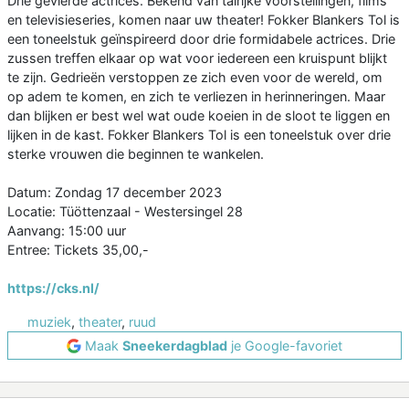
Drie gevierde actrices. Bekend van talrijke voorstellingen, films
en televisieseries, komen naar uw theater! Fokker Blankers Tol is
een toneelstuk geïnspireerd door drie formidabele actrices. Drie
zussen treffen elkaar op wat voor iedereen een kruispunt blijkt
te zijn. Gedrieën verstoppen ze zich even voor de wereld, om
op adem te komen, en zich te verliezen in herinneringen. Maar
dan blijken er best wel wat oude koeien in de sloot te liggen en
lijken in de kast. Fokker Blankers Tol is een toneelstuk over drie
sterke vrouwen die beginnen te wankelen.
Datum: Zondag 17 december 2023
Locatie: Tüöttenzaal - Westersingel 28
Aanvang: 15:00 uur
Entree: Tickets 35,00,-
https://cks.nl/
muziek
,
theater
,
ruud
Maak
Sneekerdagblad
je Google-favoriet