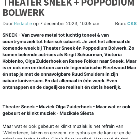
THEATER SNEEK + POPPODIUM
BOLWERK
Door
Redactie
op
7 december 2023, 10:05 uur
Bron:
CKS
SNEEK - Van zware metal tot luchtig toneel & van
countrymuziek tot hilarisch cabaret. Je ziet het allemaal de
komende week bij Theater Sneek én Poppodium Bolwerk. Zo
komen bekende actrices als Birgit Schuurman, Victoria
Koblenko, Olga Zuiderhoek en Renee Fokker naar Sneek. Maar
is er ook een eerbetoon aan de legendarische Fleetwood Mac
én stap je met de onnavolgbare Ruud Smulders in zijn
cabaretuniversum. En dat allemaal in één week. Even
ontsnappen en de dagelijkse realiteit én dat is heerlijk.
Theater Sneek – Muziek Olga Zuiderhoek - Maar wat er ook
gebeurt er klinkt muziek - Muzikale Siësta
Maar wat er ook gebeurt er klinkt muziek is het refrein van
‘Wintertenen, luizen en eczeem, de typhus en de kanker en de