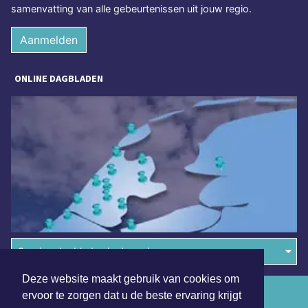
samenvatting van alle gebeurtenissen uit jouw regio.
Aanmelden
ONLINE DAGBLADEN
Overige dagbladen in de regio
Deze website maakt gebruik van cookies om
Algemene voorwaarden
ervoor te zorgen dat u de beste ervaring krijgt