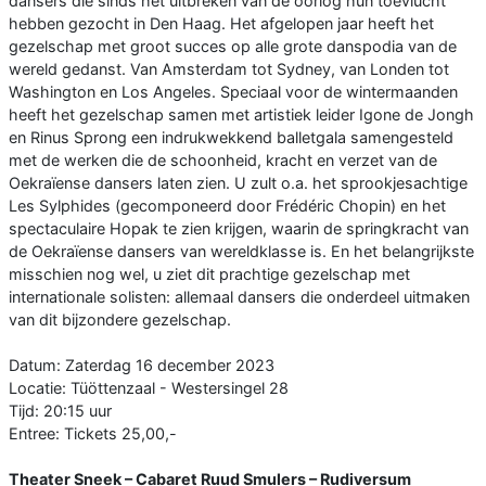
dansers die sinds het uitbreken van de oorlog hun toevlucht
hebben gezocht in Den Haag. Het afgelopen jaar heeft het
gezelschap met groot succes op alle grote danspodia van de
wereld gedanst. Van Amsterdam tot Sydney, van Londen tot
Washington en Los Angeles. Speciaal voor de wintermaanden
heeft het gezelschap samen met artistiek leider Igone de Jongh
en Rinus Sprong een indrukwekkend balletgala samengesteld
met de werken die de schoonheid, kracht en verzet van de
Oekraïense dansers laten zien. U zult o.a. het sprookjesachtige
Les Sylphides (gecomponeerd door Frédéric Chopin) en het
spectaculaire Hopak te zien krijgen, waarin de springkracht van
de Oekraïense dansers van wereldklasse is. En het belangrijkste
misschien nog wel, u ziet dit prachtige gezelschap met
internationale solisten: allemaal dansers die onderdeel uitmaken
van dit bijzondere gezelschap.
Datum: Zaterdag 16 december 2023
Locatie: Tüöttenzaal - Westersingel 28
Tijd: 20:15 uur
Entree: Tickets 25,00,-
Theater Sneek – Cabaret Ruud Smulers – Rudiversum