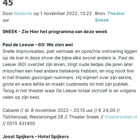
45
Door
Redactie
op
1 november 2022, 13:22
Bron:
Theater
uur
Sneek
SNEEK - Zie Hier het programma van deze week
Paul de Leeuw – 60: We zien wel
Snelle improvisaties, plat vermaak en oprechte ontroering liggen
op de loer in deze show die bijna elke avond anders is. Paul de
Leeuw (60) overziet zijn leven, zingt oude liedjes die jaren later
misschien een heel andere betekenis hebben, en nog nooit live
in het theater gezongen nummers. Hij mijmert over zijn eerste,
grote en ware liefde en maakt ouderwets lol met zijn publiek.
Terug in het theater waar De Leeuw totaal zichzelf is en volgens
velen op zijn best.
Cabaret // di. 8 november 2022 – 20.15 uur // € 24,00 //
Tüöttenzaal, Westersingel 28 // Theater Sneek //
theatersneek.nl
// 0515 431400
Joost Spijkers – Hotel Spijkers