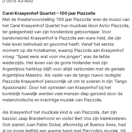
// 0515 431400
Carel Kraayenhof Quartet – 100 jaar Piazzolla
Met de theatervoorstelling ‘100 jaar Piazzolla’ eren de musici van
het Carel Kraayenhof Quartet hun muzikale idool Astor Piazzolla,
ter gelegenheid van zijn honderdste geboortejaar. Voor
bandoneonist Kraayenhof is Piazzolla een ware held, die zijn
hele leven beïnvloed en gevormd heeft. Vanaf het eerste
moment op die hotelkamer, waarop Piazzolla aan Kraayenhof
vroeg: “Speel eens wat voor me jongen”, was de liefde
wederzijds. Het leven van de grote Hollander met zijn
Argentijnse hartklop blijft voor altijd verbonden met de geniale
Argentijnse Maestro. Als vader van de tango nuevo nodigde
Piazzolla Kraayenhof persoonlijk uit om te soleren in zijn ‘Tango
Apasionado’. Door het optreden van Kraayenhof bij het
koninklijk huwelijk werden veel mensen diep geroerd door de
melancholische en krachtige muziek van Piazzolla.
Als Kraayenhof het muzikale kind is van Piazzolla, dan zijn
bassist Jaap Branderhorst en violist Bert Vos zijn kleinkinderen.
Ook pianist Juan Pablo Dobal, afkomstig uit Buenos Aires, had
al op jonge leeftijd een warme band met Piazzolla’s muziek. Hij