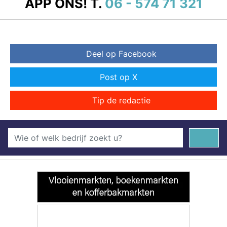
APP ONS!
T.
06 - 574 71 321
Deel op Facebook
Post op X
Tip de redactie