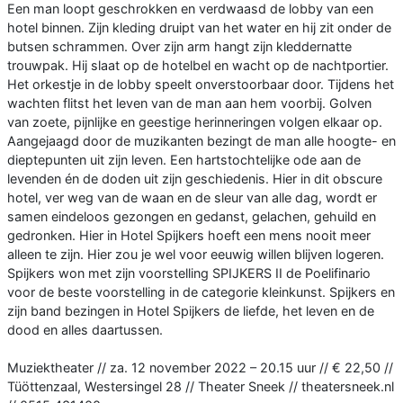
Een man loopt geschrokken en verdwaasd de lobby van een
hotel binnen. Zijn kleding druipt van het water en hij zit onder de
butsen schrammen. Over zijn arm hangt zijn kleddernatte
trouwpak. Hij slaat op de hotelbel en wacht op de nachtportier.
Het orkestje in de lobby speelt onverstoorbaar door. Tijdens het
wachten flitst het leven van de man aan hem voorbij. Golven
van zoete, pijnlijke en geestige herinneringen volgen elkaar op.
Aangejaagd door de muzikanten bezingt de man alle hoogte- en
dieptepunten uit zijn leven. Een hartstochtelijke ode aan de
levenden én de doden uit zijn geschiedenis. Hier in dit obscure
hotel, ver weg van de waan en de sleur van alle dag, wordt er
samen eindeloos gezongen en gedanst, gelachen, gehuild en
gedronken. Hier in Hotel Spijkers hoeft een mens nooit meer
alleen te zijn. Hier zou je wel voor eeuwig willen blijven logeren.
Spijkers won met zijn voorstelling SPIJKERS II de Poelifinario
voor de beste voorstelling in de categorie kleinkunst. Spijkers en
zijn band bezingen in Hotel Spijkers de liefde, het leven en de
dood en alles daartussen.
Muziektheater // za. 12 november 2022 – 20.15 uur // € 22,50 //
Tüöttenzaal, Westersingel 28 // Theater Sneek // theatersneek.nl